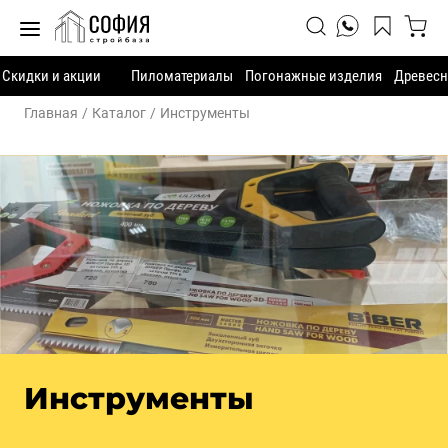
Скидки и акции
Пиломатериалы
Погонажные изделия
Древесн
Главная
Каталог
Инструменты
Инструменты