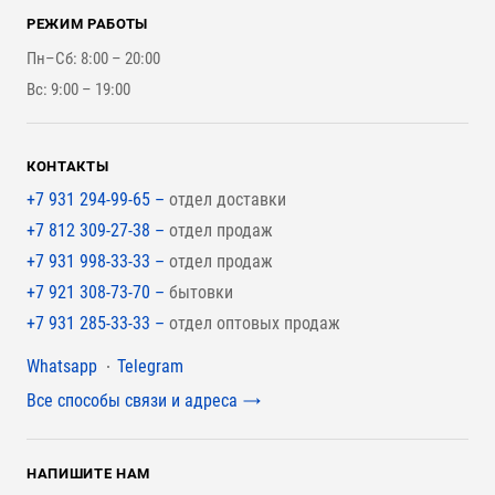
Контакты
Стройматериалы
РЕЖИМ РАБОТЫ
Для бутерброда стены
Наши работы
Инструменты
Пн–Сб: 8:00 – 20:00
Для наружной отделки
Вс: 9:00 – 19:00
Для покрытия крыши
КОНТАКТЫ
+7 931 294-99-65 –
отдел доставки
+7 812 309-27-38 –
отдел продаж
+7 931 998-33-33 –
отдел продаж
+7 921 308-73-70 –
бытовки
+7 931 285-33-33 –
отдел оптовых продаж
Мессенджеры
Whatsapp
Telegram
Все способы связи и адреса
НАПИШИТЕ НАМ