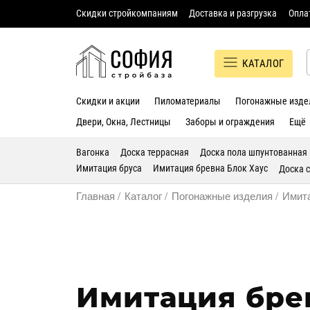
Скидки стройкомпаниям
Доставка и разгрузка
Опла
КАТАЛОГ
Скидки и акции
Пиломатериалы
Погонажные изде
Двери, Окна, Лестницы
Заборы и ограждения
Ещё
Вагонка
Доска террасная
Доска пола шпунтованная
Имитация бруса
Имитация бревна Блок Хаус
Доска 
Главная
Каталог
Погонажные изделия
Имита
Имитация бре