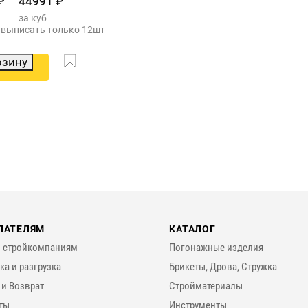
₽
44991
₽
за куб
выписать только 12шт
рзину
ПАТЕЛЯМ
КАТАЛОГ
 стройкомпаниям
Погонажные изделия
ка и разгрузка
Брикеты, Дрова, Стружка
 и Возврат
Стройматериалы
ты
Инструменты