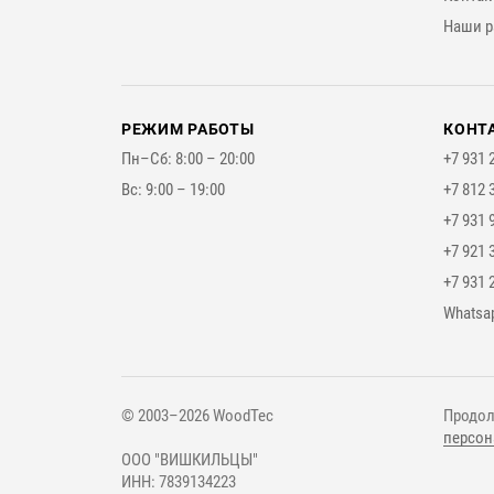
Наши р
РЕЖИМ РАБОТЫ
КОНТ
Пн–Сб: 8:00 – 20:00
+7 931 
Вс: 9:00 – 19:00
+7 812 
+7 931 
+7 921 
+7 931 
Мессе
Whatsa
© 2003–2026 WoodTec
Продол
персон
ООО "ВИШКИЛЬЦЫ"
ИНН: 7839134223