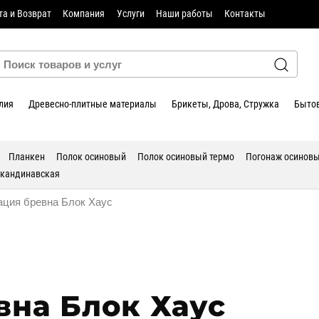
та и Возврат
Компания
Услуги
Наши работы
Контакты
лия
Древесно-плитные материалы
Брикеты, Дрова, Стружка
Бытов
Планкен
Полок осиновый
Полок осиновый термо
Погонаж осинов
скандинавская
ция бревна Блок Хаус
вна Блок Хаус