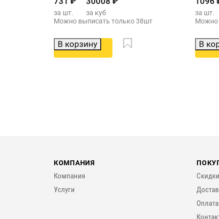
731
₽
30008
₽
1096
за шт.
за куб
за шт.
Можно выписать только 38шт
Можно 
В корзину
В ко
КОМПАНИЯ
ПОКУ
Компания
Скидки
Услуги
Достав
Оплата
Контак