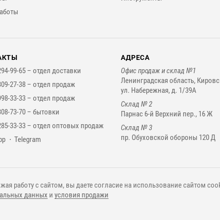
аботы
АКТЫ
АДРЕСА
294-99-65 –
отдел доставки
Офис продаж и склад №1
Ленинградская область, Кировс
309-27-38 –
отдел продаж
ул. Набережная, д. 1/39А
998-33-33 –
отдел продаж
Склад № 2
308-73-70 –
бытовки
Парнас 6-й Верхний пер., 16 Ж
285-33-33 –
отдел оптовых продаж
Склад № 3
пр. Обуховской обороны 120 Д
нджеры
pp
Telegram
жая работу с сайтом, вы даете согласие на использование сайтом cook
альных данных
и
условия продажи