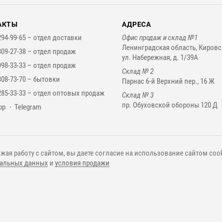
АКТЫ
АДРЕСА
294-99-65 –
отдел доставки
Офис продаж и склад №1
Ленинградская область, Кировс
309-27-38 –
отдел продаж
ул. Набережная, д. 1/39А
998-33-33 –
отдел продаж
Склад № 2
308-73-70 –
бытовки
Парнас 6-й Верхний пер., 16 Ж
285-33-33 –
отдел оптовых продаж
Склад № 3
пр. Обуховской обороны 120 Д
нджеры
pp
Telegram
жая работу с сайтом, вы даете согласие на использование сайтом cook
альных данных
и
условия продажи