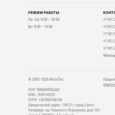
РЕЖИМ РАБОТЫ
КОНТ
Пн–Сб: 8:00 – 20:00
+7 931 
Вс: 9:00 – 19:00
+7 812 
+7 931 
+7 921 
+7 931 
Мессе
Whatsa
© 2003–2026 WoodTec
Продол
персон
ООО "ВИШКИЛЬЦЫ"
ИНН: 7839134223
ОГРН: 1207800158158
Юридический адрес: 190121, город Санкт-
Петербург, пр. Римского-Корсакова, дом 107,