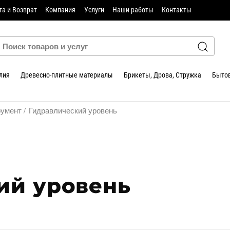
та и Возврат
Компания
Услуги
Наши работы
Контакты
лия
Древесно-плитные материалы
Брикеты, Дрова, Стружка
Бытов
румент
Гидравлический уровень
ий уровень