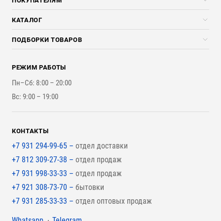
ПОКУПАТЕЛЯМ
Услуги
Скидки стройкомпаниям
КАТАЛОГ
Доставка и разгрузка
Погонажные изделия
ПОДБОРКИ ТОВАРОВ
Оплата и Возврат
Брикеты, Дрова, Стружка
Для строительства каркасного дома
Контакты
Стройматериалы
РЕЖИМ РАБОТЫ
Для бутерброда стены
Наши работы
Инструменты
Пн–Сб: 8:00 – 20:00
Для наружной отделки
Вс: 9:00 – 19:00
Для покрытия крыши
КОНТАКТЫ
+7 931 294-99-65 –
отдел доставки
+7 812 309-27-38 –
отдел продаж
+7 931 998-33-33 –
отдел продаж
+7 921 308-73-70 –
бытовки
+7 931 285-33-33 –
отдел оптовых продаж
Мессенджеры
Whatsapp
Telegram