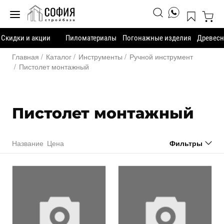
Скидки и акции
Пиломатериалы
Погонажные изделия
Древесн
Главная
Каталог
Инструменты
Ручной инструмент
Пистолет монтажный
Пистолет монтажный
Название
Цена
Фильтры