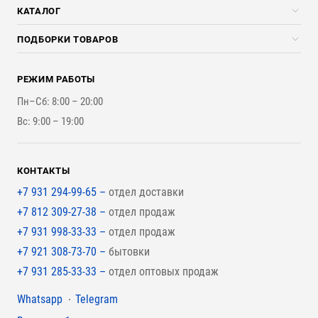
Скидки стройкомпаниям
КАТАЛОГ
Доставка и разгрузка
Погонажные изделия
ПОДБОРКИ ТОВАРОВ
Оплата и Возврат
Брикеты, Дрова, Стружка
Для строительства каркасного дома
Контакты
Стройматериалы
РЕЖИМ РАБОТЫ
Для бутерброда стены
Наши работы
Инструменты
Пн–Сб: 8:00 – 20:00
Для наружной отделки
Вс: 9:00 – 19:00
Для покрытия крыши
КОНТАКТЫ
+7 931 294-99-65 –
отдел доставки
+7 812 309-27-38 –
отдел продаж
+7 931 998-33-33 –
отдел продаж
+7 921 308-73-70 –
бытовки
+7 931 285-33-33 –
отдел оптовых продаж
Мессенджеры
Whatsapp
Telegram