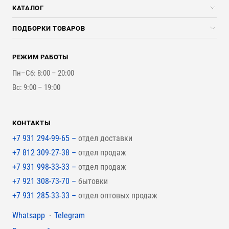
Скидки стройкомпаниям
КАТАЛОГ
Доставка и разгрузка
Погонажные изделия
ПОДБОРКИ ТОВАРОВ
Оплата и Возврат
Брикеты, Дрова, Стружка
Для строительства каркасного дома
Контакты
Стройматериалы
РЕЖИМ РАБОТЫ
Для бутерброда стены
Наши работы
Инструменты
Пн–Сб: 8:00 – 20:00
Для наружной отделки
Вс: 9:00 – 19:00
Для покрытия крыши
КОНТАКТЫ
+7 931 294-99-65 –
отдел доставки
+7 812 309-27-38 –
отдел продаж
+7 931 998-33-33 –
отдел продаж
+7 921 308-73-70 –
бытовки
+7 931 285-33-33 –
отдел оптовых продаж
Мессенджеры
Whatsapp
Telegram