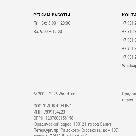
РЕЖИМ РАБОТЫ
КОНТ
Пн–Сб: 8:00 – 20:00
+7 931 
Вс: 9:00 – 19:00
+7 812 
+7 931 
+7 921 
+7 931 
Мессе
Whatsa
© 2003–2026 WoodTec
Продол
персон
ООО "ВИШКИЛЬЦЫ"
ИНН: 7839134223
ОГРН: 1207800158158
Юридический адрес: 190121, город Санкт-
Петербург, пр. Римского-Корсакова, дом 107,