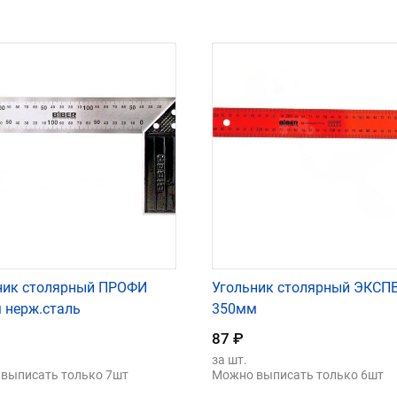
ник столярный ПРОФИ
Угольник столярный ЭКСП
 нерж.сталь
350мм
87
₽
за шт.
выписать только 7шт
Можно выписать только 6шт