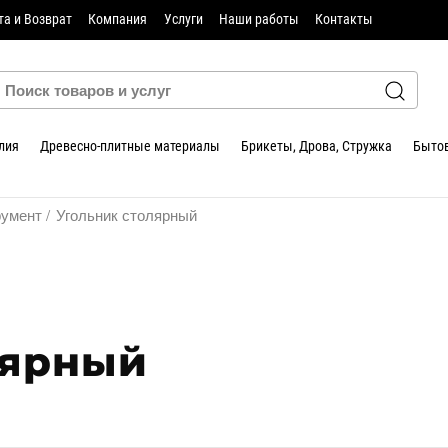
та и Возврат
Компания
Услуги
Наши работы
Контакты
лия
Древесно-плитные материалы
Брикеты, Дрова, Стружка
Бытов
румент
Угольник столярный
лярный