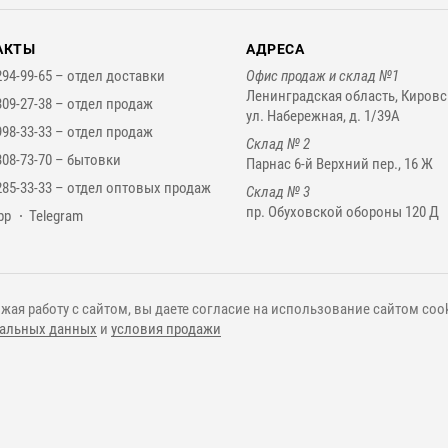
АКТЫ
АДРЕСА
294-99-65 –
отдел доставки
Офис продаж и склад №1
Ленинградская область, Кировс
309-27-38 –
отдел продаж
ул. Набережная, д. 1/39А
998-33-33 –
отдел продаж
Склад № 2
308-73-70 –
бытовки
Парнас 6-й Верхний пер., 16 Ж
285-33-33 –
отдел оптовых продаж
Склад № 3
пр. Обуховской обороны 120 Д
нджеры
pp
Telegram
жая работу с сайтом, вы даете согласие на использование сайтом cook
альных данных
и
условия продажи