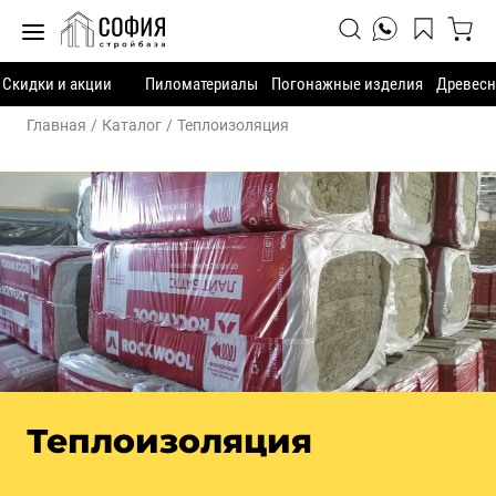
Скидки и акции
Пиломатериалы
Погонажные изделия
Древесн
Главная
Каталог
Теплоизоляция
Теплоизоляция