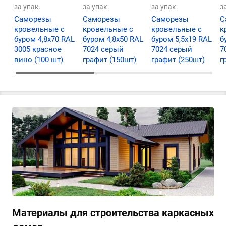
за упак.
за упак.
за упак.
з
Саморезы
Саморезы
Саморезы
С
кровельные с
кровельные с
кровельные с
к
буром 4,8х70 RAL
буром 4,8х50 RAL
буром 5,5х19 RAL
б
3005 красное
7024 серый
7024 серый
7
вино (100 шт)
графит (150шт)
графит (250шт)
г
Материалы для строительства каркасных