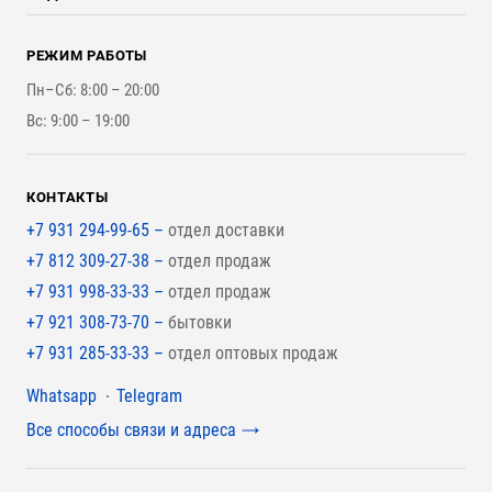
Оплата и Возврат
Брикеты, Дрова, Стружка
Для строительства каркасного дома
Контакты
Стройматериалы
РЕЖИМ РАБОТЫ
Для бутерброда стены
Наши работы
Инструменты
Пн–Сб: 8:00 – 20:00
Для наружной отделки
Вс: 9:00 – 19:00
Для покрытия крыши
КОНТАКТЫ
+7 931 294-99-65 –
отдел доставки
+7 812 309-27-38 –
отдел продаж
+7 931 998-33-33 –
отдел продаж
+7 921 308-73-70 –
бытовки
+7 931 285-33-33 –
отдел оптовых продаж
Мессенджеры
Whatsapp
Telegram
Все способы связи и адреса