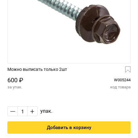
Можно выписать только 2шт
600 ₽
W005244
за упак.
код товара
—
+
упак.
Добавить в корзину