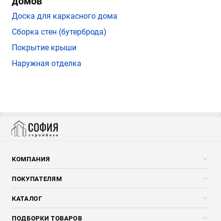
домов
Доска для каркасного дома
Сборка стен (бутерброда)
Покрытие крыши
Наружная отделка
КОМПАНИЯ
Компания
ПОКУПАТЕЛЯМ
Услуги
Скидки стройкомпаниям
КАТАЛОГ
Доставка и разгрузка
Погонажные изделия
ПОДБОРКИ ТОВАРОВ