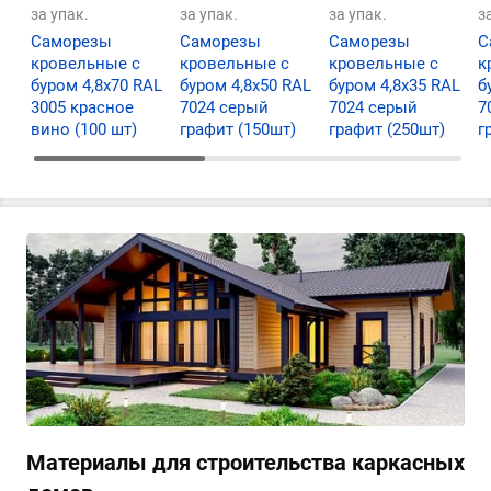
за упак.
за упак.
за упак.
з
Саморезы
Саморезы
Саморезы
С
кровельные с
кровельные с
кровельные с
к
буром 4,8х70 RAL
буром 4,8х50 RAL
буром 4,8х35 RAL
б
3005 красное
7024 серый
7024 серый
7
вино (100 шт)
графит (150шт)
графит (250шт)
г
Материалы для строительства каркасных