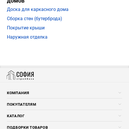
домов
Доска для каркасного дома
Сборка стен (бутерброда)
Покрытие крыши
Наружная отделка
КОМПАНИЯ
Компания
ПОКУПАТЕЛЯМ
Услуги
Скидки стройкомпаниям
КАТАЛОГ
Доставка и разгрузка
Погонажные изделия
ПОДБОРКИ ТОВАРОВ