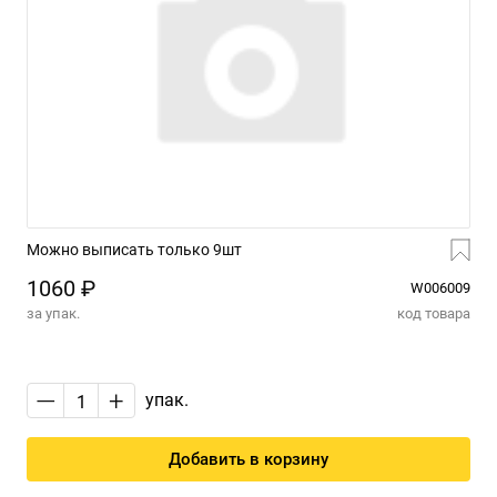
Можно выписать только 9шт
1060 ₽
W006009
за упак.
код товара
—
+
упак.
Добавить в корзину