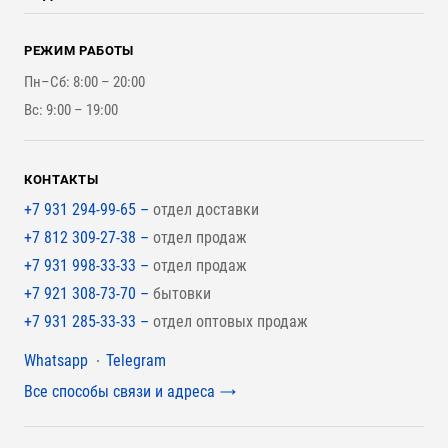
Оплата и Возврат
Брикеты, Дрова, Стружка
Для строительства каркасного дома
Контакты
Стройматериалы
РЕЖИМ РАБОТЫ
Для бутерброда стены
Наши работы
Инструменты
Пн–Сб: 8:00 – 20:00
Для наружной отделки
Вс: 9:00 – 19:00
Для покрытия крыши
КОНТАКТЫ
+7 931 294-99-65 –
отдел доставки
+7 812 309-27-38 –
отдел продаж
+7 931 998-33-33 –
отдел продаж
+7 921 308-73-70 –
бытовки
+7 931 285-33-33 –
отдел оптовых продаж
Мессенджеры
Whatsapp
Telegram
Все способы связи и адреса