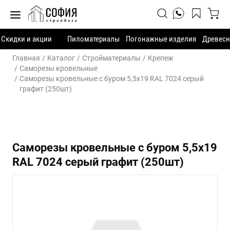
Скидки и акции
Пиломатериалы
Погонажные изделия
Древесн
Главная
Каталог
Стройматериалы
Крепеж
Саморезы кровельные
Саморезы кровельные с буром 5,5х19 RAL 7024 серый
графит (250шт)
Саморезы кровельные с буром 5,5х19
RAL 7024 серый графит (250шт)