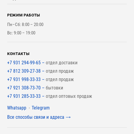
Оплата и Возврат
Брикеты, Дрова, Стружка
Для строительства каркасного дома
Контакты
Стройматериалы
РЕЖИМ РАБОТЫ
Для бутерброда стены
Наши работы
Инструменты
Пн–Сб: 8:00 – 20:00
Для наружной отделки
Вс: 9:00 – 19:00
Для покрытия крыши
КОНТАКТЫ
+7 931 294-99-65 –
отдел доставки
+7 812 309-27-38 –
отдел продаж
+7 931 998-33-33 –
отдел продаж
+7 921 308-73-70 –
бытовки
+7 931 285-33-33 –
отдел оптовых продаж
Мессенджеры
Whatsapp
Telegram
Все способы связи и адреса