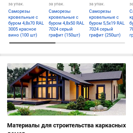
за упак.
за упак.
за упак.
з
Саморезы
Саморезы
Саморезы
С
кровельные с
кровельные с
кровельные с
к
буром 4,8х70 RAL
буром 4,8х50 RAL
буром 5,5х19 RAL
б
3005 красное
7024 серый
7024 серый
7
вино (100 шт)
графит (150шт)
графит (250шт)
г
Материалы для строительства каркасных