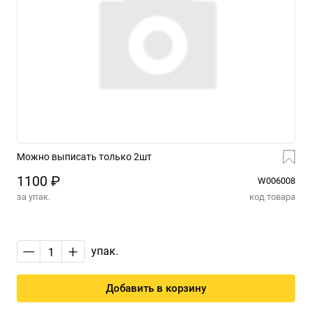
Можно выписать только 2шт
1100 ₽
W006008
за упак.
код товара
—
+
упак.
Добавить в корзину