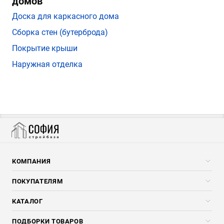
домов
Доска для каркасного дома
Сборка стен (бутерброда)
Покрытие крыши
Наружная отделка
КОМПАНИЯ
Компания
ПОКУПАТЕЛЯМ
Услуги
Скидки стройкомпаниям
КАТАЛОГ
Доставка и разгрузка
Погонажные изделия
ПОДБОРКИ ТОВАРОВ