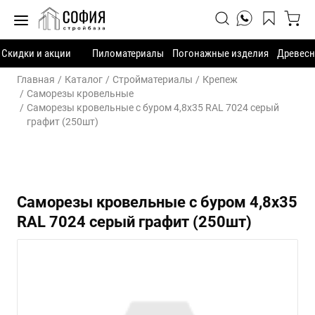
Скидки и акции
Пиломатериалы
Погонажные изделия
Древесн
Главная
Каталог
Стройматериалы
Крепеж
Саморезы кровельные
Саморезы кровельные с буром 4,8х35 RAL 7024 серый
графит (250шт)
Саморезы кровельные с буром 4,8х35
RAL 7024 серый графит (250шт)