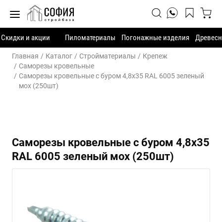
Скидки и акции
Пиломатериалы
Погонажные изделия
Древесн
Главная
Каталог
Стройматериалы
Крепеж
Саморезы кровельные
Саморезы кровельные с буром 4,8х35 RAL 6005 зеленый
мох (250шт)
Саморезы кровельные с буром 4,8х35
RAL 6005 зеленый мох (250шт)