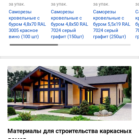
за упак.
за упак.
за упак.
з
Саморезы
Саморезы
Саморезы
С
кровельные с
кровельные с
кровельные с
к
буром 4,8х70 RAL
буром 4,8х50 RAL
буром 5,5х19 RAL
б
3005 красное
7024 серый
7024 серый
7
вино (100 шт)
графит (150шт)
графит (250шт)
г
Материалы для строительства каркасных