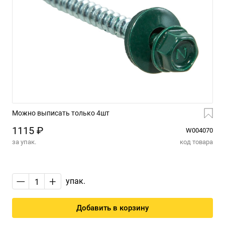
Можно выписать только 4шт
1115 ₽
W004070
за упак.
код товара
—
+
упак.
Добавить в корзину