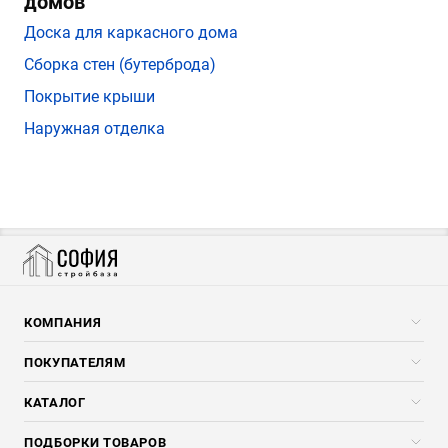
домов
Доска для каркасного дома
Сборка стен (бутерброда)
Покрытие крыши
Наружная отделка
КОМПАНИЯ
Компания
ПОКУПАТЕЛЯМ
Услуги
Скидки стройкомпаниям
КАТАЛОГ
Доставка и разгрузка
Погонажные изделия
ПОДБОРКИ ТОВАРОВ