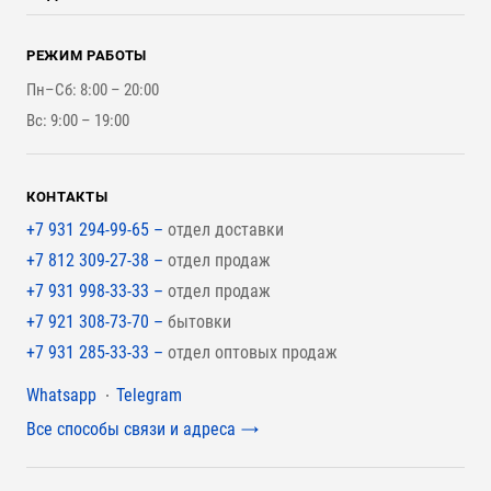
Оплата и Возврат
Брикеты, Дрова, Стружка
Для строительства каркасного дома
Контакты
Стройматериалы
РЕЖИМ РАБОТЫ
Для бутерброда стены
Наши работы
Инструменты
Пн–Сб: 8:00 – 20:00
Для наружной отделки
Вс: 9:00 – 19:00
Для покрытия крыши
КОНТАКТЫ
+7 931 294-99-65 –
отдел доставки
+7 812 309-27-38 –
отдел продаж
+7 931 998-33-33 –
отдел продаж
+7 921 308-73-70 –
бытовки
+7 931 285-33-33 –
отдел оптовых продаж
Мессенджеры
Whatsapp
Telegram
Все способы связи и адреса