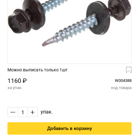
Можно выписать только 1шт
1160 ₽
W004388
за упак.
код товара
—
+
упак.
Добавить в корзину