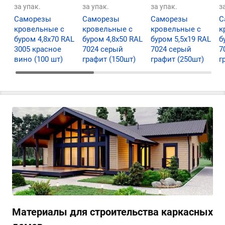
за упак.
за упак.
за упак.
з
Саморезы
Саморезы
Саморезы
С
кровельные с
кровельные с
кровельные с
к
буром 4,8х70 RAL
буром 4,8х50 RAL
буром 5,5х19 RAL
б
3005 красное
7024 серый
7024 серый
7
вино (100 шт)
графит (150шт)
графит (250шт)
г
Материалы для строительства каркасных