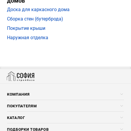
домов
Доска для каркасного дома
Сборка стен (бутерброда)
Покрытие крыши
Наружная отделка
КОМПАНИЯ
Компания
ПОКУПАТЕЛЯМ
Услуги
Скидки стройкомпаниям
КАТАЛОГ
Доставка и разгрузка
Погонажные изделия
ПОДБОРКИ ТОВАРОВ