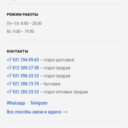
Оплата и Возврат
Брикеты, Дрова, Стружка
Для строительства каркасного дома
Контакты
Стройматериалы
РЕЖИМ РАБОТЫ
Для бутерброда стены
Наши работы
Инструменты
Пн–Сб: 8:00 – 20:00
Для наружной отделки
Вс: 9:00 – 19:00
Для покрытия крыши
КОНТАКТЫ
+7 931 294-99-65 –
отдел доставки
+7 812 309-27-38 –
отдел продаж
+7 931 998-33-33 –
отдел продаж
+7 921 308-73-70 –
бытовки
+7 931 285-33-33 –
отдел оптовых продаж
Мессенджеры
Whatsapp
Telegram
Все способы связи и адреса