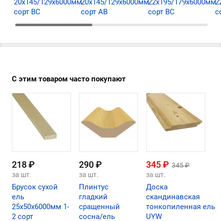
20х145/129х6000мм
20х145/129х6000мм
22х195/179х6000мм
2
сорт ВС
сорт АВ
сорт ВС
с
С этим товаром часто покупают
218 ₽
290 ₽
345 ₽
345 ₽
за шт.
за шт.
за шт.
Брусок сухой
Плинтус
Доска
ель
гладкий
скандинавская
25х50х6000мм 1-
сращенный
тонкопиленная ель
2 сорт
сосна/ель
UYW