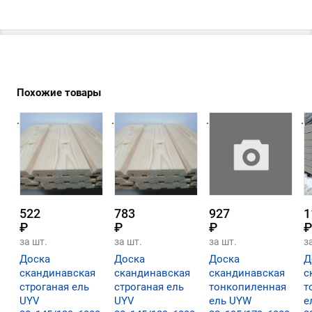
Похожие товары
.
.
.
.
522
783
927
1
₽
₽
₽
₽
за шт.
за шт.
за шт.
з
Доска
Доска
Доска
Д
скандинавская
скандинавская
скандинавская
с
строганая ель
строганая ель
тонкопиленная
т
UYV
UYV
ель UYW
е