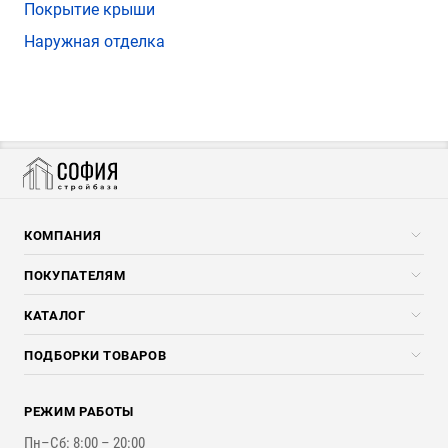
Покрытие крыши
Наружная отделка
КОМПАНИЯ
Компания
ПОКУПАТЕЛЯМ
Услуги
Скидки стройкомпаниям
КАТАЛОГ
Доставка и разгрузка
Погонажные изделия
ПОДБОРКИ ТОВАРОВ
Оплата и Возврат
Брикеты, Дрова, Стружка
Для строительства каркасного дома
Контакты
Стройматериалы
РЕЖИМ РАБОТЫ
Для бутерброда стены
Наши работы
Инструменты
Пн–Сб: 8:00 – 20:00
Для наружной отделки