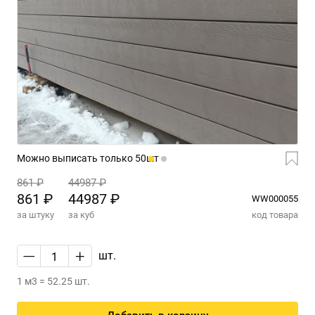
Можно выписать только 50шт
861 ₽
44987 ₽
861 ₽
44987 ₽
WW000055
за штуку
за куб
код товара
—
+
шт.
1 м3 = 52.25 шт.