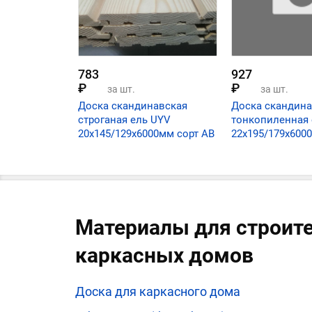
783
927
₽
₽
за шт.
за шт.
Доска скандинавская
Доска скандина
строганая ель UYV
тонкопиленная
20х145/129х6000мм сорт АВ
22х195/179х600
Материалы для строит
каркасных домов
Доска для каркасного дома