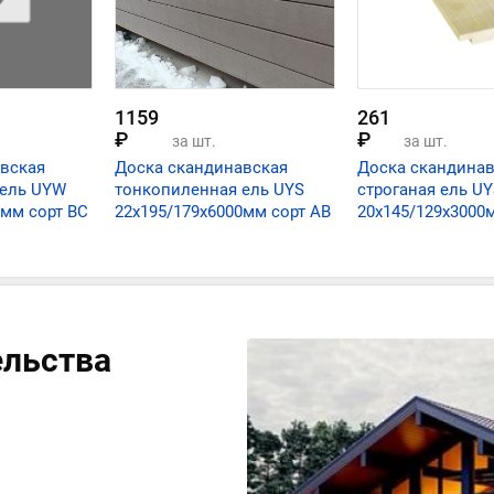
1159
261
₽
₽
за шт.
за шт.
вская
Доска скандинавская
Доска скандинав
 ель UYW
тонкопиленная ель UYS
строганая ель U
0мм сорт ВС
22х195/179х6000мм сорт АВ
20х145/129х3000
ельства