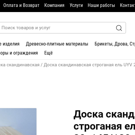
Оплата и Возврат
Компания
Услуги
Наши работы
Контак
е изделия
Древесно-плитные материалы
Брикеты, Дрова, С
боры и ограждения
Ещё
ка скандинавская
Доска скандинавская строганая ель UYV 
Доска сканд
строганая е