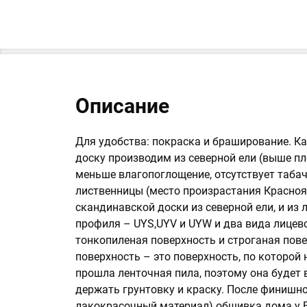
Описание
Для удобства: покраска и браширование. К
доску производим из северной ели (выше пл
меньше влагопоглощение, отсутствует табач
лиственницы (место произрастания Краснояр
скандинавской доски из северной ели, и из
профиля – UYS,UYV и UYW и два вида лицев
тонкопиленая поверхность и строганая пов
поверхность – это поверхность, по которой
прошла ленточная пила, поэтому она будет 
держать грунтовку и краску. После финишно
лакокрасочный материал) обшивка дома у В