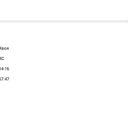
Хвоя
ВС
14-16
57.47