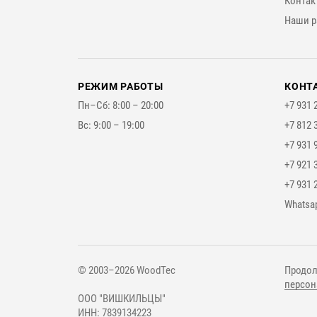
Контак
Наши р
РЕЖИМ РАБОТЫ
КОНТ
Пн–Сб: 8:00 – 20:00
+7 931 
Вс: 9:00 – 19:00
+7 812 
+7 931 
+7 921 
+7 931 
Мессе
Whatsa
© 2003–2026 WoodTec
Продол
персон
ООО "ВИШКИЛЬЦЫ"
ИНН: 7839134223