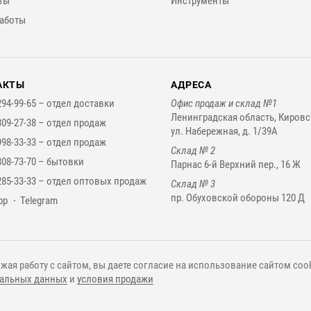
ты
Инструменты
аботы
АКТЫ
АДРЕСА
294-99-65 –
отдел доставки
Офис продаж и склад №1
Ленинградская область, Кировс
309-27-38 –
отдел продаж
ул. Набережная, д. 1/39А
998-33-33 –
отдел продаж
Склад № 2
308-73-70 –
бытовки
Парнас 6-й Верхний пер., 16 Ж
285-33-33 –
отдел оптовых продаж
Склад № 3
пр. Обуховской обороны 120 Д
нджеры
pp
Telegram
жая работу с сайтом, вы даете согласие на использование сайтом cook
альных данных
и
условия продажи