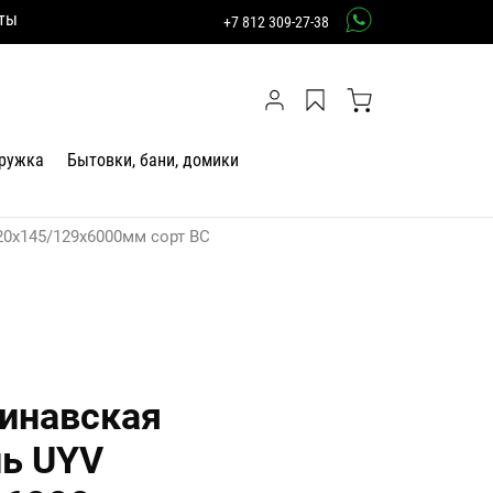
ты
+7 812 309-27-38
тружка
Бытовки, бани, домики
20х145/129х6000мм сорт ВС
инавская
ль UYV