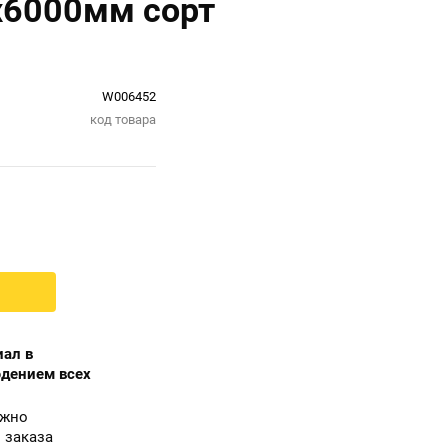
х6000мм сорт
W006452
код товара
ал в
юдением всех
ожно
 заказа