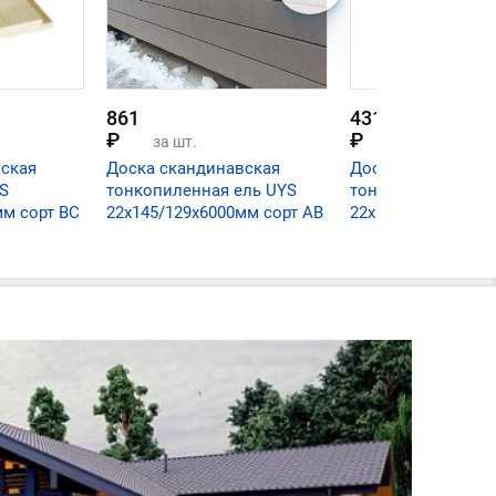
861
431
₽
₽
за шт.
за шт.
ская
Доска скандинавская
Доска скандинав
YS
тонкопиленная ель UYS
тонкопиленная е
мм сорт ВС
22х145/129х6000мм сорт АВ
22х145/129х3000м