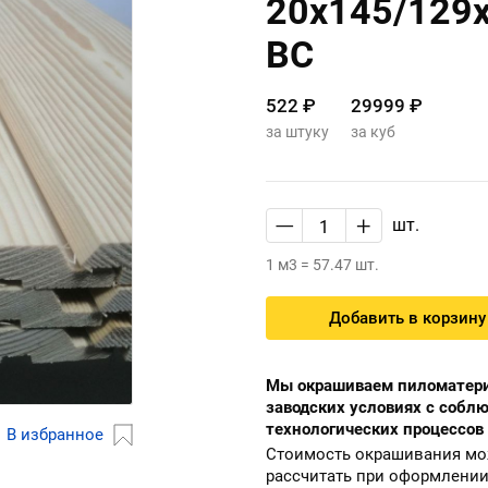
20х145/129
ВС
522 ₽
29999 ₽
за штуку
за куб
—
+
шт.
1 м3 = 57.47 шт.
Добавить в корзину
Мы окрашиваем пиломатери
заводских условиях с собл
технологических процессов
В избранное
Стоимость окрашивания м
рассчитать при оформлении