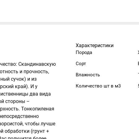
Характеристики
Порода
Сорт
ачество: Скандинавскую
отность и прочность,
Влажность
ный сучок) и из
Количество шт в м3
ский край). И у
 лиственницы два вида
ой стороны –
ерхность. Тонкопиленая
 непосредственно
ворсистой, чтобы лучше
й обработки (грунт +
ас получится более