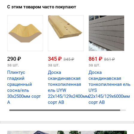
С этим товаром часто покупают
290 ₽
345 ₽
861 ₽
345 ₽
861 ₽
за шт.
за шт.
за шт.
Плинтус
Доска
Доска
гладкий
скандинавская
скандинавская
сращенный
тонкопиленная
тонкопиленная ель
сосна/ель
ель UYW
UYS
30х2500мм сорт
22х145/129х2400мм
22х145/129х6000мм
А
сорт АВ
сорт АВ