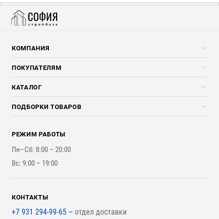
КОМПАНИЯ
Компания
ПОКУПАТЕЛЯМ
Услуги
Скидки стройкомпаниям
КАТАЛОГ
Доставка и разгрузка
Погонажные изделия
ПОДБОРКИ ТОВАРОВ
Оплата и Возврат
Брикеты, Дрова, Стружка
Для строительства каркасного дома
Контакты
Стройматериалы
РЕЖИМ РАБОТЫ
Для бутерброда стены
Наши работы
Инструменты
Пн–Сб: 8:00 – 20:00
Для наружной отделки
Вс: 9:00 – 19:00
Для покрытия крыши
КОНТАКТЫ
+7 931 294-99-65 –
отдел доставки