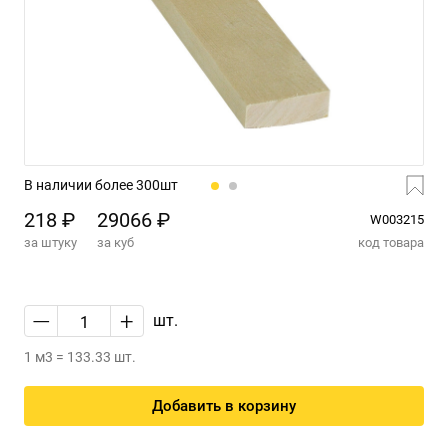
В наличии более 300шт
218 ₽
29066 ₽
W003215
за штуку
за куб
код товара
—
+
шт.
1 м3 = 133.33 шт.
Добавить в корзину