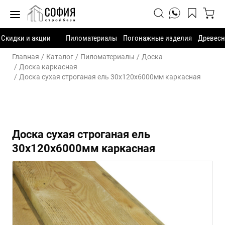
Скидки и акции
Пиломатериалы
Погонажные изделия
Древесн
Главная
Каталог
Пиломатериалы
Доска
Доска каркасная
Доска сухая строганая ель 30х120х6000мм каркасная
Доска сухая строганая ель
30х120х6000мм каркасная