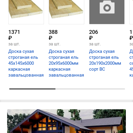
1371
388
206
1
₽
₽
₽
₽
за шт.
за шт.
за шт.
з
Доска сухая
Доска сухая
Доска сухая
Д
строганая ель
строганая ель
строганая ель
с
45х145х6000
20х95х6000мм
20х190х2000мм
с
каркасная
каркасная
сорт ВС
4
завальцованная
завальцованная
к