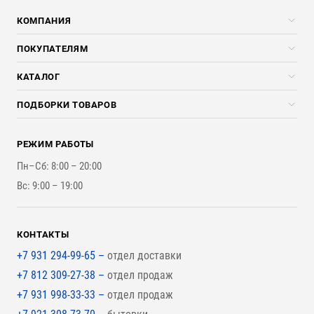
КОМПАНИЯ
Компания
ПОКУПАТЕЛЯМ
Услуги
Скидки стройкомпаниям
КАТАЛОГ
Доставка и разгрузка
Погонажные изделия
ПОДБОРКИ ТОВАРОВ
Оплата и Возврат
Брикеты, Дрова, Стружка
Для строительства каркасного дома
Контакты
Стройматериалы
РЕЖИМ РАБОТЫ
Для бутерброда стены
Наши работы
Инструменты
Пн–Сб: 8:00 – 20:00
Для наружной отделки
Вс: 9:00 – 19:00
Для покрытия крыши
КОНТАКТЫ
+7 931 294-99-65 –
отдел доставки
+7 812 309-27-38 –
отдел продаж
+7 931 998-33-33 –
отдел продаж