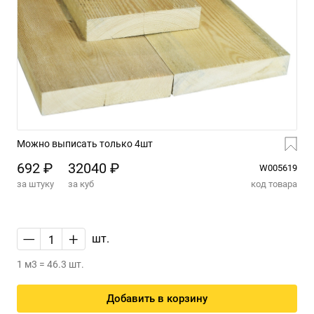
Можно выписать только 4шт
692 ₽
32040 ₽
W005619
за штуку
за куб
код товара
—
+
шт.
1 м3 = 46.3 шт.
Добавить в корзину