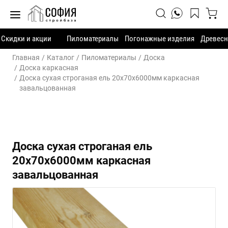
Скидки и акции
Пиломатериалы
Погонажные изделия
Древесн
Главная
Каталог
Пиломатериалы
Доска
Доска каркасная
Доска сухая строганая ель 20х70х6000мм каркасная
завальцованная
Доска сухая строганая ель
20х70х6000мм каркасная
завальцованная