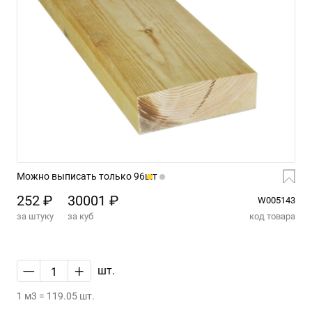
Можно выписать только 96шт
252 ₽
30001 ₽
W005143
за штуку
за куб
код товара
—
+
шт.
1 м3 = 119.05 шт.