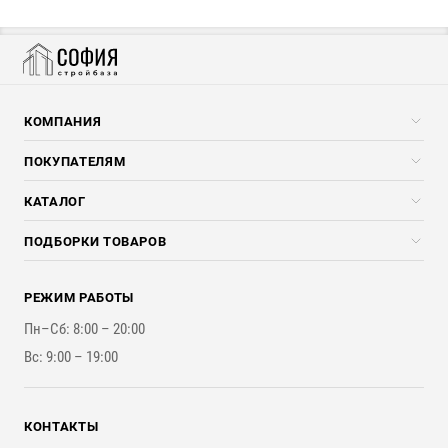
КОМПАНИЯ
Компания
ПОКУПАТЕЛЯМ
Услуги
Скидки стройкомпаниям
КАТАЛОГ
Доставка и разгрузка
Погонажные изделия
ПОДБОРКИ ТОВАРОВ
Оплата и Возврат
Брикеты, Дрова, Стружка
Для строительства каркасного дома
Контакты
Стройматериалы
РЕЖИМ РАБОТЫ
Для бутерброда стены
Наши работы
Инструменты
Пн–Сб: 8:00 – 20:00
Для наружной отделки
Вс: 9:00 – 19:00
Для покрытия крыши
КОНТАКТЫ