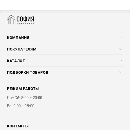
КОМПАНИЯ
Компания
ПОКУПАТЕЛЯМ
Услуги
Скидки стройкомпаниям
КАТАЛОГ
Доставка и разгрузка
Погонажные изделия
ПОДБОРКИ ТОВАРОВ
Оплата и Возврат
Брикеты, Дрова, Стружка
Для строительства каркасного дома
Контакты
Стройматериалы
РЕЖИМ РАБОТЫ
Для бутерброда стены
Наши работы
Инструменты
Пн–Сб: 8:00 – 20:00
Для наружной отделки
Вс: 9:00 – 19:00
Для покрытия крыши
КОНТАКТЫ