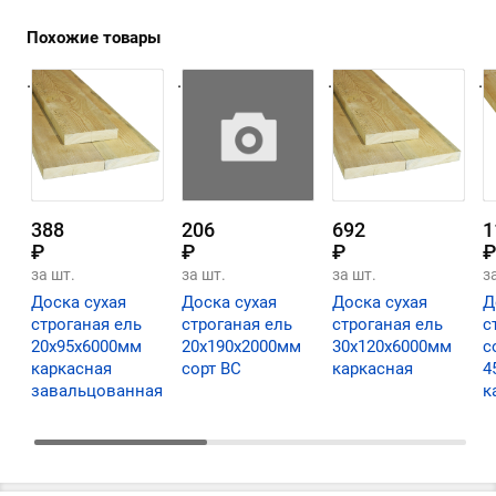
Похожие товары
.
.
.
.
388
206
692
1
₽
₽
₽
₽
за шт.
за шт.
за шт.
з
Доска сухая
Доска сухая
Доска сухая
Д
строганая ель
строганая ель
строганая ель
с
20х95х6000мм
20х190х2000мм
30х120х6000мм
с
каркасная
сорт ВС
каркасная
4
завальцованная
к