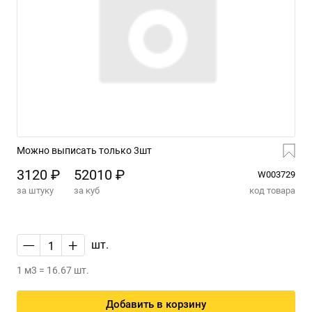
Можно выписать только 3шт
3120 ₽
52010 ₽
W003729
за штуку
за куб
код товара
—
+
шт.
1 м3 = 16.67 шт.
Добавить в корзину