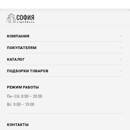
КОМПАНИЯ
Компания
ПОКУПАТЕЛЯМ
Услуги
Скидки стройкомпаниям
КАТАЛОГ
Доставка и разгрузка
Погонажные изделия
ПОДБОРКИ ТОВАРОВ
Оплата и Возврат
Брикеты, Дрова, Стружка
Для строительства каркасного дома
Контакты
Стройматериалы
РЕЖИМ РАБОТЫ
Для бутерброда стены
Наши работы
Инструменты
Пн–Сб: 8:00 – 20:00
Для наружной отделки
Вс: 9:00 – 19:00
Для покрытия крыши
КОНТАКТЫ