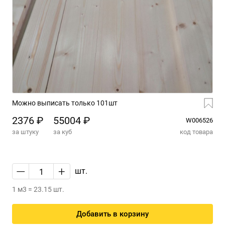
Можно выписать только 101шт
2376 ₽
55004 ₽
W006526
за штуку
за куб
код товара
—
+
шт.
1 м3 = 23.15 шт.
Добавить в корзину