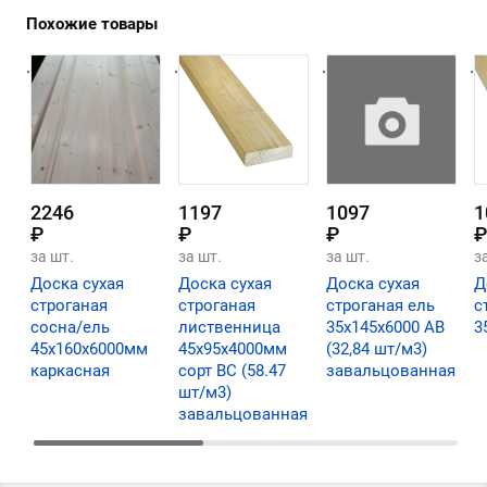
Похожие товары
.
.
.
.
2246
1197
1097
1
₽
₽
₽
₽
за шт.
за шт.
за шт.
з
Доска сухая
Доска сухая
Доска сухая
Д
строганая
строганая
строганая ель
с
сосна/ель
лиственница
35х145х6000 АВ
3
45х160х6000мм
45х95х4000мм
(32,84 шт/м3)
каркасная
сорт ВС (58.47
завальцованная
шт/м3)
завальцованная