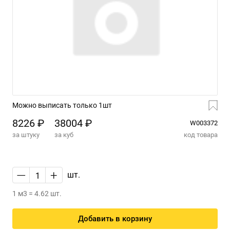
Можно выписать только 1шт
8226 ₽
38004 ₽
W003372
за штуку
за куб
код товара
—
+
шт.
1 м3 = 4.62 шт.
Добавить в корзину