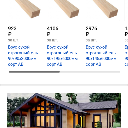
923
4106
2976
1
₽
₽
₽
₽
за шт.
за шт.
за шт.
з
Брус сухой
Брус сухой
Брус сухой
Б
строганый ель
строганый ель
строганый ель
с
90х90х3000мм
90х195х6000мм
90х145х6000мм
9
сорт АВ
сорт АВ
сорт АВ
с