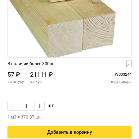
В наличии более 300шт
57 ₽
21111 ₽
W003244
за штуку
за куб
код товара
—
+
шт.
1 м3 = 370.37 шт.
Добавить в корзину