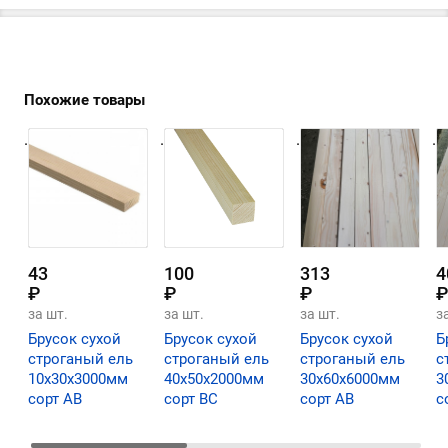
Похожие товары
.
.
.
.
43
100
313
4
₽
₽
₽
₽
за шт.
за шт.
за шт.
з
Брусок сухой
Брусок сухой
Брусок сухой
Б
строганый ель
строганый ель
строганый ель
с
10х30х3000мм
40х50х2000мм
30х60х6000мм
3
сорт АВ
сорт ВС
сорт АВ
с