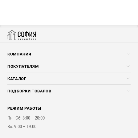
КОМПАНИЯ
Компания
ПОКУПАТЕЛЯМ
Услуги
Скидки стройкомпаниям
КАТАЛОГ
Доставка и разгрузка
Погонажные изделия
ПОДБОРКИ ТОВАРОВ
Оплата и Возврат
Брикеты, Дрова, Стружка
Для строительства каркасного дома
Контакты
Стройматериалы
РЕЖИМ РАБОТЫ
Для бутерброда стены
Наши работы
Инструменты
Пн–Сб: 8:00 – 20:00
Для наружной отделки
Вс: 9:00 – 19:00
Для покрытия крыши