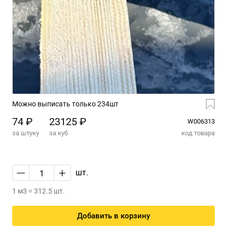
Можно выписать только 234шт
74 ₽
23125 ₽
W006313
за штуку
за куб
код товара
—
+
шт.
1 м3 = 312.5 шт.
Добавить в корзину