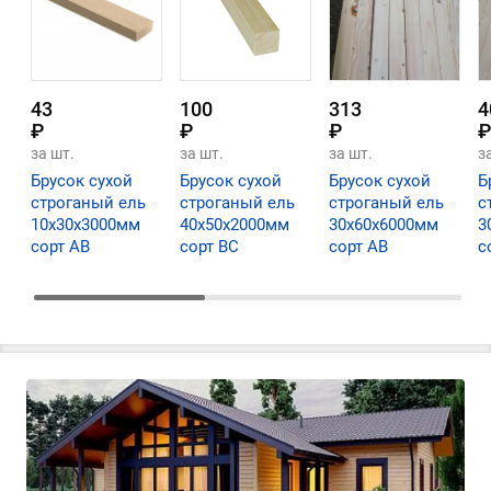
43
100
313
4
₽
₽
₽
₽
за шт.
за шт.
за шт.
з
Брусок сухой
Брусок сухой
Брусок сухой
Б
строганый ель
строганый ель
строганый ель
с
10х30х3000мм
40х50х2000мм
30х60х6000мм
3
сорт АВ
сорт ВС
сорт АВ
с