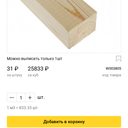
Можно выписать только 1шт
31 ₽
25833 ₽
W003805
за штуку
за куб
код товара
—
+
шт.
1 м3 = 833.33 шт.
Добавить в корзину