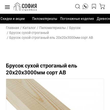
Скидки и акции
Пиломатериалы
Погонажные изделия
Древесн
Главная
Каталог
Пиломатериалы
Брусок
Брусок сухой строганый
Брусок сухой строганый ель 20х20х3000мм сорт АВ
Брусок сухой строганый ель
20х20х3000мм сорт АВ