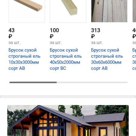
43
100
313
4
₽
₽
₽
₽
за шт.
за шт.
за шт.
з
Брусок сухой
Брусок сухой
Брусок сухой
Б
строганый ель
строганый ель
строганый ель
с
10х30х3000мм
40х50х2000мм
30х60х6000мм
3
сорт АВ
сорт ВС
сорт АВ
с