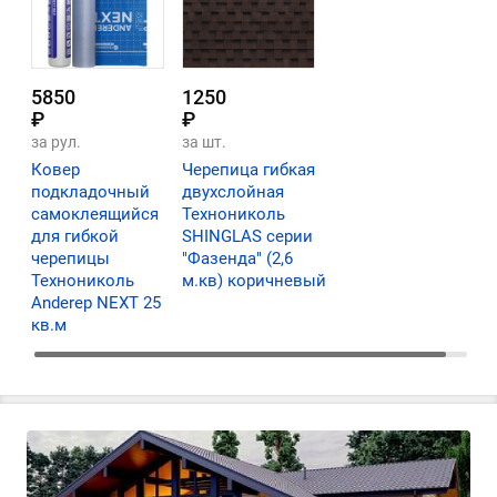
5850
1250
₽
₽
за рул.
за шт.
Ковер
Черепица гибкая
подкладочный
двухслойная
самоклеящийся
Технониколь
для гибкой
SHINGLAS серии
черепицы
"Фазенда" (2,6
Технониколь
м.кв) коричневый
Anderep NEXT 25
кв.м