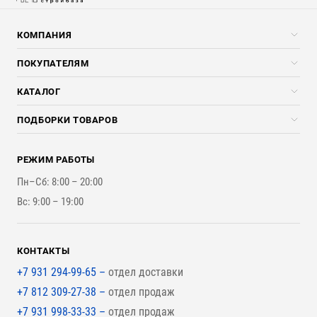
КОМПАНИЯ
Компания
ПОКУПАТЕЛЯМ
Услуги
Скидки стройкомпаниям
КАТАЛОГ
Доставка и разгрузка
Погонажные изделия
ПОДБОРКИ ТОВАРОВ
Оплата и Возврат
Брикеты, Дрова, Стружка
Для строительства каркасного дома
Контакты
Стройматериалы
РЕЖИМ РАБОТЫ
Для бутерброда стены
Наши работы
Инструменты
Пн–Сб: 8:00 – 20:00
Для наружной отделки
Вс: 9:00 – 19:00
Для покрытия крыши
КОНТАКТЫ
+7 931 294-99-65 –
отдел доставки
+7 812 309-27-38 –
отдел продаж
+7 931 998-33-33 –
отдел продаж