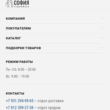
КОМПАНИЯ
Компания
ПОКУПАТЕЛЯМ
Услуги
Скидки стройкомпаниям
КАТАЛОГ
Доставка и разгрузка
Погонажные изделия
ПОДБОРКИ ТОВАРОВ
Оплата и Возврат
Брикеты, Дрова, Стружка
Для строительства каркасного дома
Контакты
Стройматериалы
РЕЖИМ РАБОТЫ
Для бутерброда стены
Наши работы
Инструменты
Пн–Сб: 8:00 – 20:00
Для наружной отделки
Вс: 9:00 – 19:00
Для покрытия крыши
КОНТАКТЫ
+7 931 294-99-65 –
отдел доставки
+7 812 309-27-38 –
отдел продаж