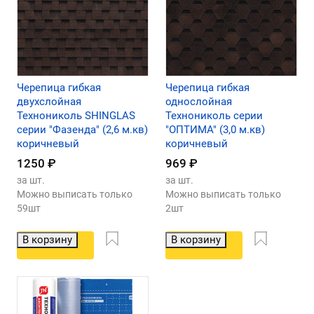
Черепица гибкая
Черепица гибкая
двухслойная
однослойная
Технониколь SHINGLAS
Технониколь серии
серии "Фазенда" (2,6 м.кв)
"ОПТИМА" (3,0 м.кв)
коричневый
коричневый
1250
₽
969
₽
за шт.
за шт.
Можно выписать только
Можно выписать только
59шт
2шт
В корзину
В корзину