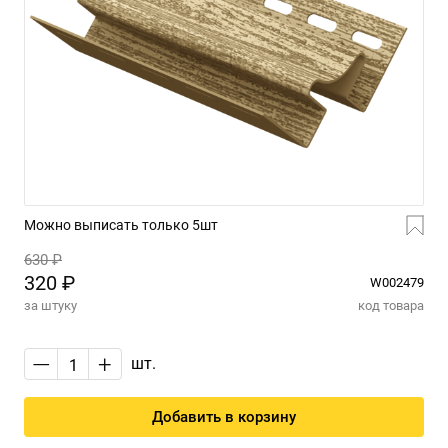
Можно выписать только 5шт
630 ₽
320 ₽
W002479
за штуку
код товара
—
+
шт.
Добавить в корзину