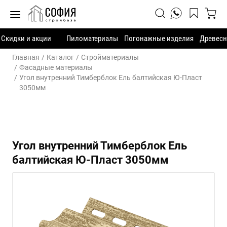
Скидки и акции
Пиломатериалы
Погонажные изделия
Древесн
Главная
Каталог
Стройматериалы
Фасадные материалы
Угол внутренний Тимберблок Ель балтийская Ю-Пласт
3050мм
Угол внутренний Тимберблок Ель
балтийская Ю-Пласт 3050мм