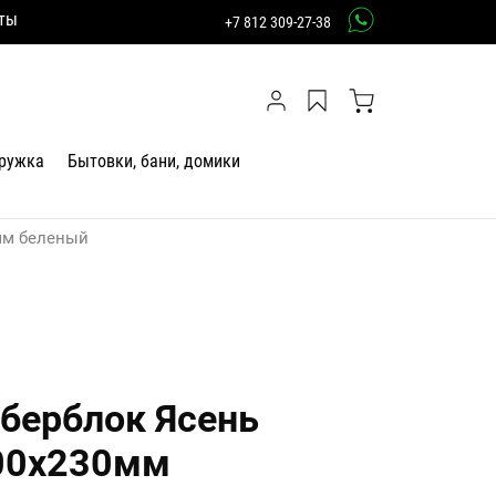
ты
+7 812 309-27-38
тружка
Бытовки, бани, домики
мм беленый
берблок Ясень
00х230мм