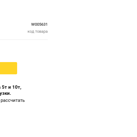
W005631
код товара
 5т и 10т,
узки.
рассчитать