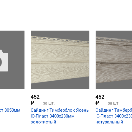
.
.
452
452
₽
₽
за шт.
за шт.
ст 3050мм
Сайдинг Тимберблок Ясень
Сайдинг Тимберб
Ю-Пласт 3400х230мм
Ю-Пласт 3400х2
золотистый
натуральный