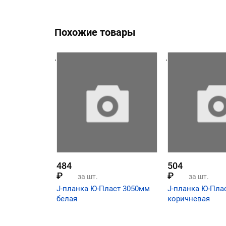
Похожие товары
.
.
484
504
₽
₽
за шт.
за шт.
J-планка Ю-Пласт 3050мм
J-планка Ю-Пла
белая
коричневая