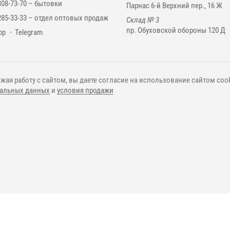
308-73-70 –
бытовки
Парнас 6-й Верхний пер., 16 Ж
285-33-33 –
отдел оптовых продаж
Склад № 3
пр. Обуховской обороны 120 Д
нджеры
pp
Telegram
жая работу с сайтом, вы даете согласие на использование сайтом cook
альных данных
и
условия продажи