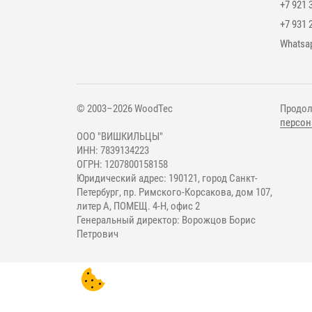
+7 921 
+7 931 
Мессе
Whatsa
© 2003–2026 WoodTec
Продол
персон
ООО "ВИШКИЛЬЦЫ"
ИНН: 7839134223
ОГРН: 1207800158158
Юридический адрес: 190121, город Санкт-
Петербург, пр. Римского-Корсакова, дом 107,
литер А, ПОМЕЩ. 4-Н, офис 2
Генеральный директор: Ворожцов Борис
Петрович