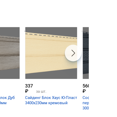
.
.
337
560
₽
₽
за шт.
за шт.
лок Дуб
Сайдинг Блок Хаус Ю-Пласт
Софит частично
30мм
3400х230мм кремовый
перфорированый 
3000х300мм графи