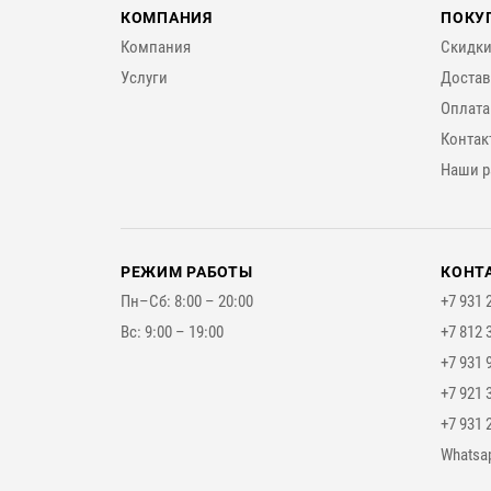
КОМПАНИЯ
ПОКУ
Компания
Скидки
Услуги
Достав
Оплата
Контак
Наши р
РЕЖИМ РАБОТЫ
КОНТ
Пн–Сб: 8:00 – 20:00
+7 931 
Вс: 9:00 – 19:00
+7 812 
+7 931 
+7 921 
+7 931 
Мессе
Whatsa