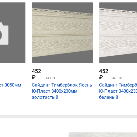
.
.
452
452
₽
₽
за шт.
за шт.
ст 3050мм
Сайдинг Тимберблок Ясень
Сайдинг Тимберб
Ю-Пласт 3400х230мм
Ю-Пласт 3400х2
золотистый
беленый