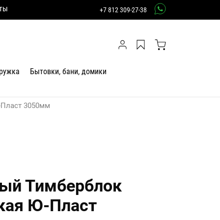
ты
+7 812 309-27-38
тружка
Бытовки, бани, домики
-Пласт 3050мм
ный Тимберблок
кая Ю-Пласт