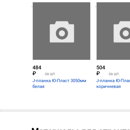
.
.
484
504
₽
₽
за шт.
за шт.
J-планка Ю-Пласт 3050мм
J-планка Ю-Пла
белая
коричневая