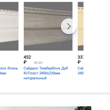
.
.
452
337
₽
₽
за шт.
за шт.
лок Ясень
Сайдинг Тимберблок Дуб
Сайдинг Блок Хау
30мм
Ю-Пласт 3400х230мм
3400х230мм крем
натуральный