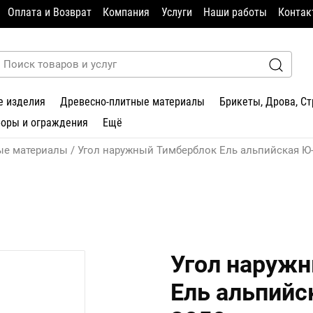
Оплата и Возврат
Компания
Услуги
Наши работы
Контак
е изделия
Древесно-плитные материалы
Брикеты, Дрова, С
боры и ограждения
Ещё
ые материалы
Угол наружный Тимберблок Ель альпийская Ю
Угол наруж
Ель альпийс