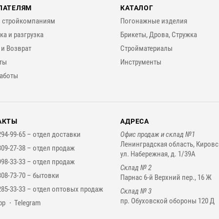
ПАТЕЛЯМ
КАТАЛОГ
 стройкомпаниям
Погонажные изделия
ка и разгрузка
Брикеты, Дрова, Стружка
 и Возврат
Стройматериалы
ты
Инструменты
аботы
АКТЫ
АДРЕСА
294-99-65 –
отдел доставки
Офис продаж и склад №1
Ленинградская область, Кировс
309-27-38 –
отдел продаж
ул. Набережная, д. 1/39А
998-33-33 –
отдел продаж
Склад № 2
308-73-70 –
бытовки
Парнас 6-й Верхний пер., 16 Ж
285-33-33 –
отдел оптовых продаж
Склад № 3
пр. Обуховской обороны 120 Д
нджеры
pp
Telegram