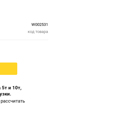
W002531
код товара
 5т и 10т,
узки.
рассчитать