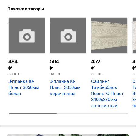
Похожие товары
.
.
.
.
484
504
452
4
₽
₽
₽
₽
за шт.
за шт.
за шт.
з
J-планка Ю-
J-планка Ю-
Сайдинг
С
Пласт 3050мм
Пласт 3050мм
Тимберблок
Т
белая
коричневая
Ясень Ю-Пласт
Я
3400х230мм
3
золотистый
б