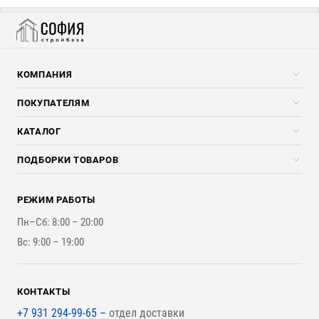
КОМПАНИЯ
Компания
ПОКУПАТЕЛЯМ
Услуги
Скидки стройкомпаниям
КАТАЛОГ
Доставка и разгрузка
Погонажные изделия
ПОДБОРКИ ТОВАРОВ
Оплата и Возврат
Брикеты, Дрова, Стружка
Для строительства каркасного дома
Контакты
Стройматериалы
РЕЖИМ РАБОТЫ
Для бутерброда стены
Наши работы
Инструменты
Пн–Сб: 8:00 – 20:00
Для наружной отделки
Вс: 9:00 – 19:00
Для покрытия крыши
КОНТАКТЫ
+7 931 294-99-65 –
отдел доставки