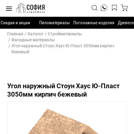
Скидки и акции
Пиломатериалы
Погонажные изделия
Древесн
Главная
Каталог
Стройматериалы
Фасадные материалы
Угол наружный Стоун Хаус Ю-Пласт 3050мм кирпич
бежевый
Угол наружный Стоун Хаус Ю-Пласт
3050мм кирпич бежевый