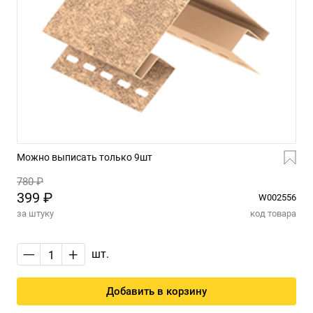
Можно выписать только 9шт
780 ₽
399 ₽
W002556
за штуку
код товара
—
+
шт.
Добавить в корзину