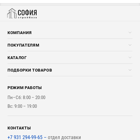
КОМПАНИЯ
Компания
ПОКУПАТЕЛЯМ
Услуги
Скидки стройкомпаниям
КАТАЛОГ
Доставка и разгрузка
Погонажные изделия
ПОДБОРКИ ТОВАРОВ
Оплата и Возврат
Брикеты, Дрова, Стружка
Для строительства каркасного дома
Контакты
Стройматериалы
РЕЖИМ РАБОТЫ
Для бутерброда стены
Наши работы
Инструменты
Пн–Сб: 8:00 – 20:00
Для наружной отделки
Вс: 9:00 – 19:00
Для покрытия крыши
КОНТАКТЫ
+7 931 294-99-65 –
отдел доставки