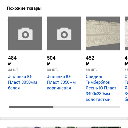
Похожие товары
.
.
.
.
484
504
452
4
₽
₽
₽
₽
за шт.
за шт.
за шт.
з
J-планка Ю-
J-планка Ю-
Сайдинг
С
Пласт 3050мм
Пласт 3050мм
Тимберблок
Т
белая
коричневая
Ясень Ю-Пласт
Я
3400х230мм
3
золотистый
б