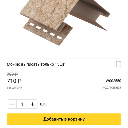
Можно выписать только 15шт
780 ₽
710 ₽
W002550
за штуку
код товара
—
+
шт.
Добавить в корзину