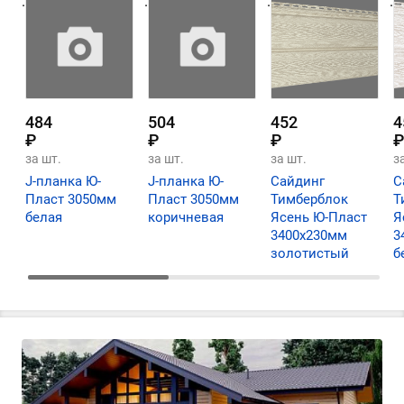
.
.
.
.
484
504
452
4
₽
₽
₽
₽
за шт.
за шт.
за шт.
з
J-планка Ю-
J-планка Ю-
Сайдинг
С
Пласт 3050мм
Пласт 3050мм
Тимберблок
Т
белая
коричневая
Ясень Ю-Пласт
Я
3400х230мм
3
золотистый
б