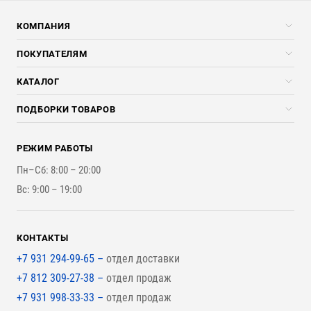
КОМПАНИЯ
Компания
ПОКУПАТЕЛЯМ
Услуги
Скидки стройкомпаниям
КАТАЛОГ
Доставка и разгрузка
Погонажные изделия
ПОДБОРКИ ТОВАРОВ
Оплата и Возврат
Брикеты, Дрова, Стружка
Для строительства каркасного дома
Контакты
Стройматериалы
РЕЖИМ РАБОТЫ
Для бутерброда стены
Наши работы
Инструменты
Пн–Сб: 8:00 – 20:00
Для наружной отделки
Вс: 9:00 – 19:00
Для покрытия крыши
КОНТАКТЫ
+7 931 294-99-65 –
отдел доставки
+7 812 309-27-38 –
отдел продаж
+7 931 998-33-33 –
отдел продаж