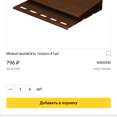
Можно выписать только 41шт
796 ₽
W002530
за штуку
код товара
—
+
шт.
Добавить в корзину