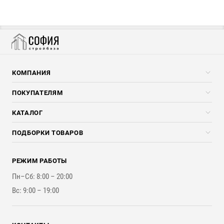
КОМПАНИЯ
Компания
ПОКУПАТЕЛЯМ
Услуги
Скидки стройкомпаниям
КАТАЛОГ
Доставка и разгрузка
Погонажные изделия
ПОДБОРКИ ТОВАРОВ
Оплата и Возврат
Брикеты, Дрова, Стружка
Для строительства каркасного дома
Контакты
Стройматериалы
РЕЖИМ РАБОТЫ
Для бутерброда стены
Наши работы
Инструменты
Пн–Сб: 8:00 – 20:00
Для наружной отделки
Вс: 9:00 – 19:00
Для покрытия крыши