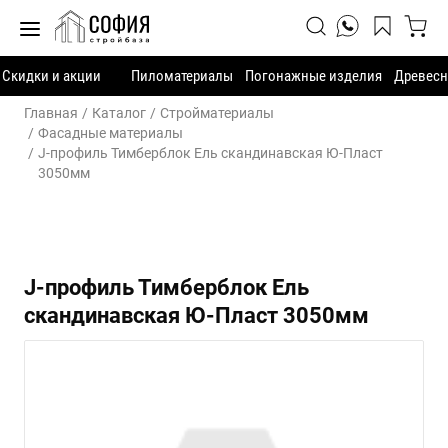
Скидки и акции
Пиломатериалы
Погонажные изделия
Древесн
Главная
Каталог
Стройматериалы
Фасадные материалы
J-профиль Тимберблок Ель скандинавская Ю-Пласт
3050мм
J-профиль Тимберблок Ель
скандинавская Ю-Пласт 3050мм