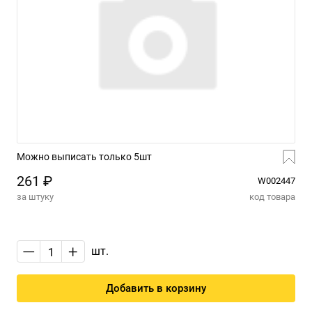
Можно выписать только 5шт
261 ₽
W002447
за штуку
код товара
—
+
шт.
Добавить в корзину