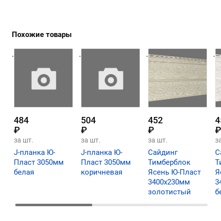
Похожие товары
.
.
.
.
484
504
452
4
₽
₽
₽
₽
за шт.
за шт.
за шт.
з
J-планка Ю-
J-планка Ю-
Сайдинг
С
Пласт 3050мм
Пласт 3050мм
Тимберблок
Т
белая
коричневая
Ясень Ю-Пласт
Я
3400х230мм
3
золотистый
б