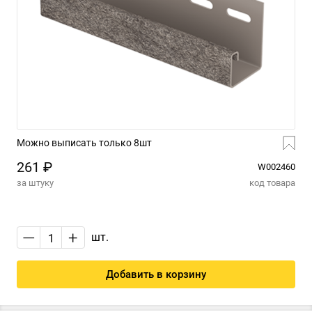
Можно выписать только 8шт
261 ₽
W002460
за штуку
код товара
—
+
шт.
Добавить в корзину