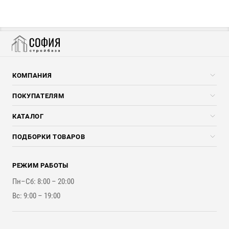
КОМПАНИЯ
Компания
ПОКУПАТЕЛЯМ
Услуги
Скидки стройкомпаниям
КАТАЛОГ
Доставка и разгрузка
Погонажные изделия
ПОДБОРКИ ТОВАРОВ
Оплата и Возврат
Брикеты, Дрова, Стружка
Для строительства каркасного дома
Контакты
Стройматериалы
РЕЖИМ РАБОТЫ
Для бутерброда стены
Наши работы
Инструменты
Пн–Сб: 8:00 – 20:00
Для наружной отделки
Вс: 9:00 – 19:00
Для покрытия крыши