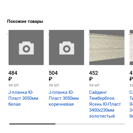
Похожие товары
.
.
.
.
484
504
452
4
₽
₽
₽
₽
за шт.
за шт.
за шт.
з
J-планка Ю-
J-планка Ю-
Сайдинг
С
Пласт 3050мм
Пласт 3050мм
Тимберблок
Т
белая
коричневая
Ясень Ю-Пласт
Я
3400х230мм
3
золотистый
б