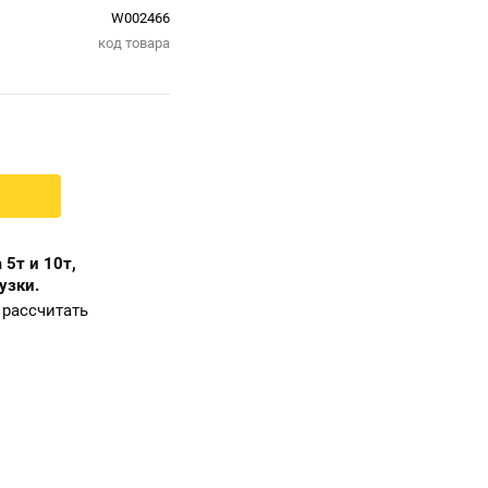
W002466
код товара
 5т и 10т,
узки.
рассчитать