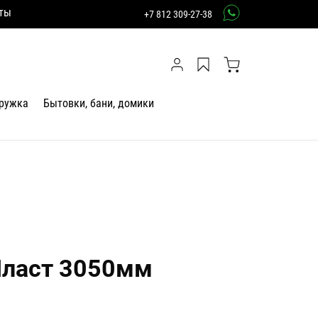
ты
+7 812 309-27-38
тружка
Бытовки, бани, домики
Пласт 3050мм