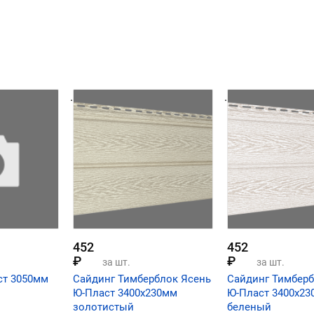
.
.
452
452
₽
₽
за шт.
за шт.
ст 3050мм
Сайдинг Тимберблок Ясень
Сайдинг Тимберб
Ю-Пласт 3400х230мм
Ю-Пласт 3400х2
золотистый
беленый