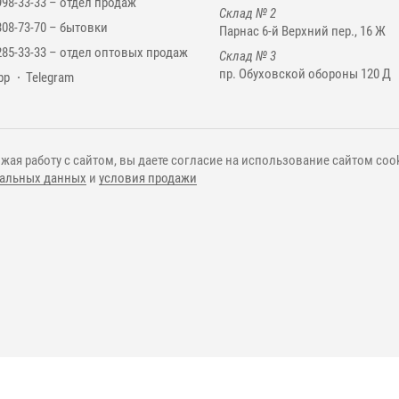
998-33-33 –
отдел продаж
Склад № 2
308-73-70 –
бытовки
Парнас 6-й Верхний пер., 16 Ж
285-33-33 –
отдел оптовых продаж
Склад № 3
пр. Обуховской обороны 120 Д
нджеры
pp
Telegram
жая работу с сайтом, вы даете согласие на использование сайтом cook
альных данных
и
условия продажи