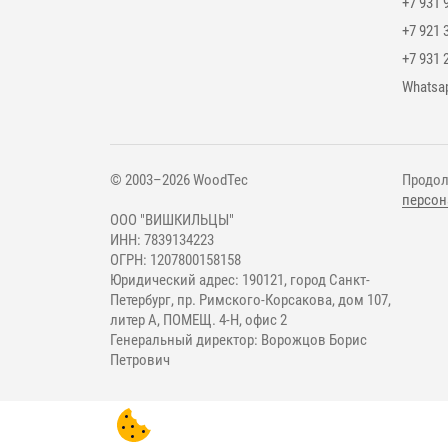
+7 931 
+7 921 
+7 931 
Мессе
Whatsa
© 2003–2026 WoodTec
Продол
персон
ООО "ВИШКИЛЬЦЫ"
ИНН: 7839134223
ОГРН: 1207800158158
Юридический адрес: 190121, город Санкт-
Петербург, пр. Римского-Корсакова, дом 107,
литер А, ПОМЕЩ. 4-Н, офис 2
Генеральный директор: Ворожцов Борис
Петрович