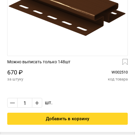
Можно выписать только 148шт
670 ₽
W002510
за штуку
код товара
—
+
шт.
Добавить в корзину