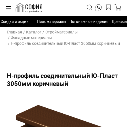
Скидки и акции
Пиломатериалы
Погонажные изделия
Древесн
Главная
Каталог
Стройматериалы
Фасадные материалы
H-профиль соединительный Ю-Пласт 3050мм коричневый
H-профиль соединительный Ю-Пласт
3050мм коричневый