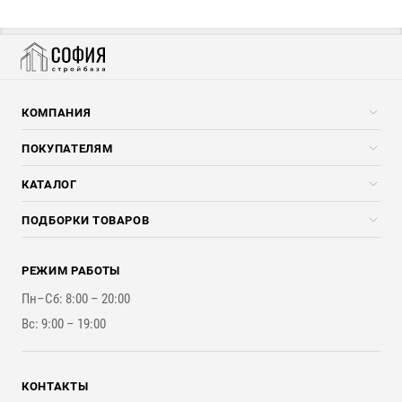
КОМПАНИЯ
Компания
ПОКУПАТЕЛЯМ
Услуги
Скидки стройкомпаниям
КАТАЛОГ
Доставка и разгрузка
Погонажные изделия
ПОДБОРКИ ТОВАРОВ
Оплата и Возврат
Брикеты, Дрова, Стружка
Для строительства каркасного дома
Контакты
Стройматериалы
РЕЖИМ РАБОТЫ
Для бутерброда стены
Наши работы
Инструменты
Пн–Сб: 8:00 – 20:00
Для наружной отделки
Вс: 9:00 – 19:00
Для покрытия крыши
КОНТАКТЫ