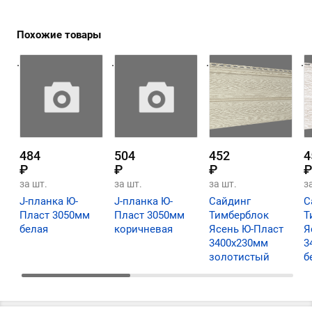
Похожие товары
.
.
.
.
484
504
452
4
₽
₽
₽
₽
за шт.
за шт.
за шт.
з
J-планка Ю-
J-планка Ю-
Сайдинг
С
Пласт 3050мм
Пласт 3050мм
Тимберблок
Т
белая
коричневая
Ясень Ю-Пласт
Я
3400х230мм
3
золотистый
б