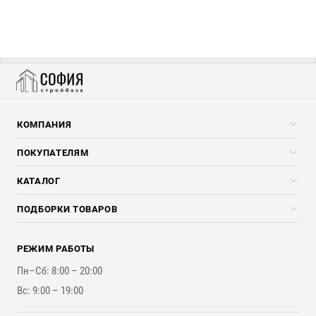
КОМПАНИЯ
Компания
ПОКУПАТЕЛЯМ
Услуги
Скидки стройкомпаниям
КАТАЛОГ
Доставка и разгрузка
Погонажные изделия
ПОДБОРКИ ТОВАРОВ
Оплата и Возврат
Брикеты, Дрова, Стружка
Для строительства каркасного дома
Контакты
Стройматериалы
РЕЖИМ РАБОТЫ
Для бутерброда стены
Наши работы
Инструменты
Пн–Сб: 8:00 – 20:00
Для наружной отделки
Вс: 9:00 – 19:00
Для покрытия крыши