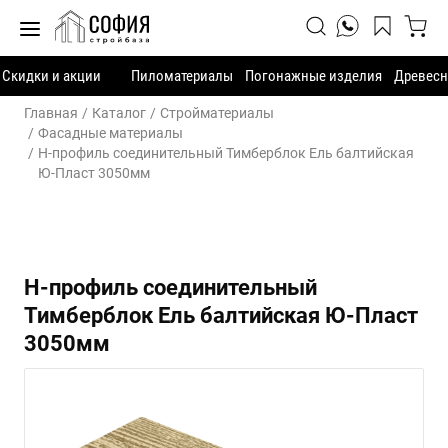
Скидки и акции
Пиломатериалы
Погонажные изделия
Древесн
Главная
Каталог
Стройматериалы
Фасадные материалы
H-профиль соединительный Тимберблок Ель балтийская
Ю-Пласт 3050мм
H-профиль соединительный
Тимберблок Ель балтийская Ю-Пласт
3050мм