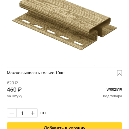
Можно выписать только 10шт
620 ₽
460 ₽
W002519
за штуку
код товара
—
+
шт.
Добавить в корзину