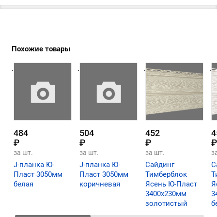
Похожие товары
.
.
.
.
484
504
452
4
₽
₽
₽
₽
за шт.
за шт.
за шт.
з
J-планка Ю-
J-планка Ю-
Сайдинг
С
Пласт 3050мм
Пласт 3050мм
Тимберблок
Т
белая
коричневая
Ясень Ю-Пласт
Я
3400х230мм
3
золотистый
б