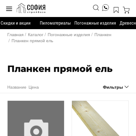
Скидки и акции
Пиломатериалы
Погонажные изделия
Древесн
Главная
Каталог
Погонажные изделия
Планкен
Планкен прямой ель
Планкен прямой ель
Название
Цена
Фильтры