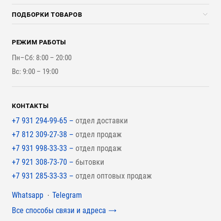
Доставка и разгрузка
Погонажные изделия
ПОДБОРКИ ТОВАРОВ
Оплата и Возврат
Брикеты, Дрова, Стружка
Для строительства каркасного дома
Контакты
Стройматериалы
РЕЖИМ РАБОТЫ
Для бутерброда стены
Наши работы
Инструменты
Пн–Сб: 8:00 – 20:00
Для наружной отделки
Вс: 9:00 – 19:00
Для покрытия крыши
КОНТАКТЫ
+7 931 294-99-65 –
отдел доставки
+7 812 309-27-38 –
отдел продаж
+7 931 998-33-33 –
отдел продаж
+7 921 308-73-70 –
бытовки
+7 931 285-33-33 –
отдел оптовых продаж
Мессенджеры
Whatsapp
Telegram
Все способы связи и адреса