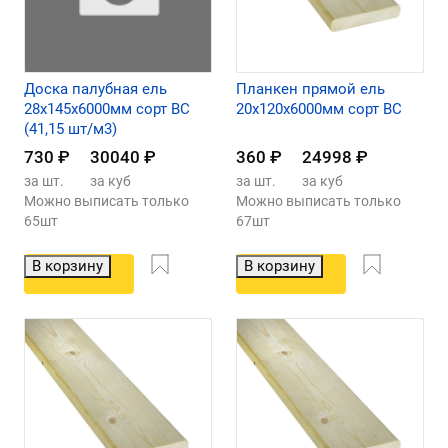
Доска палубная ель
Планкен прямой ель
28х145х6000мм сорт ВС
20х120х6000мм сорт ВС
(41,15 шт/м3)
730
₽
30040
₽
360
₽
24998
₽
за шт.
за куб
за шт.
за куб
Можно выписать только
Можно выписать только
65шт
67шт
В корзину
В корзину