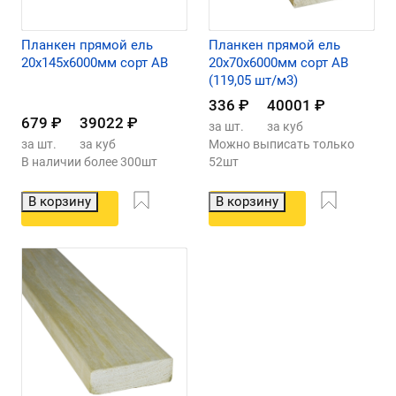
Планкен прямой ель
Планкен прямой ель
20х145х6000мм сорт АВ
20х70х6000мм сорт AB
(119,05 шт/м3)
336
₽
40001
₽
679
₽
39022
₽
за шт.
за куб
за шт.
за куб
Можно выписать только
В наличии более 300шт
52шт
В корзину
В корзину