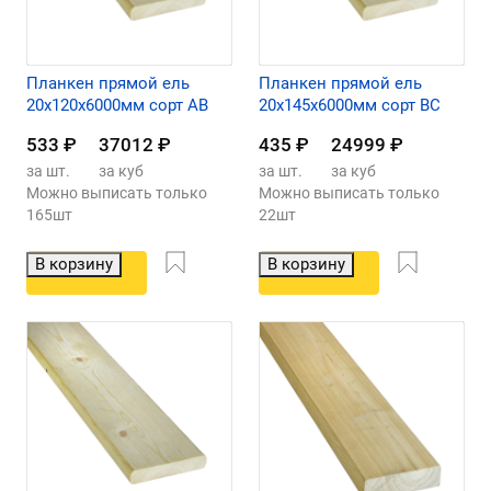
Планкен прямой ель
Планкен прямой ель
20х120х6000мм сорт АВ
20х145х6000мм сорт ВС
533
₽
37012
₽
435
₽
24999
₽
за шт.
за куб
за шт.
за куб
Можно выписать только
Можно выписать только
165шт
22шт
В корзину
В корзину