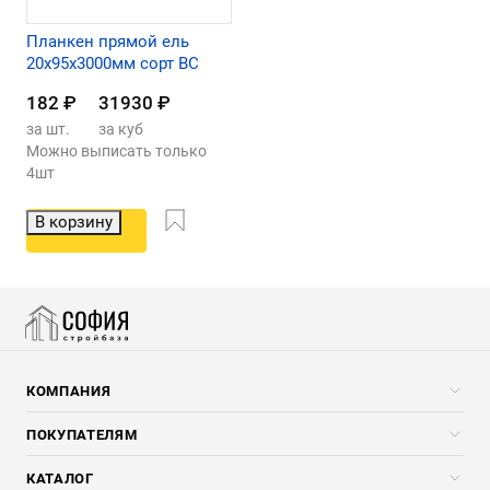
Планкен прямой ель
20х95х3000мм сорт ВС
182
₽
31930
₽
за шт.
за куб
Можно выписать только
4шт
В корзину
КОМПАНИЯ
Компания
ПОКУПАТЕЛЯМ
Услуги
Скидки стройкомпаниям
КАТАЛОГ