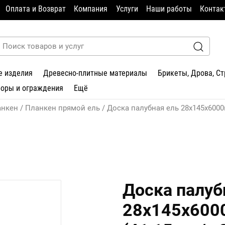
Оплата и Возврат
Компания
Услуги
Наши работы
Контак
е изделия
Древесно-плитные материалы
Брикеты, Дрова, С
боры и ограждения
Ещё
анкен
Планкен прямой ель
Доска палубная ель 28х145х6000
Доска палуб
28х145х600