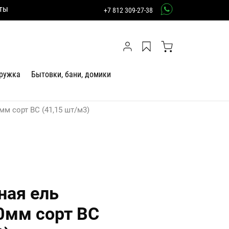
ты
+7 812 309-27-38
тружка
Бытовки, бани, домики
мм сорт ВС (41,15 шт/м3)
ная ель
0мм сорт ВС