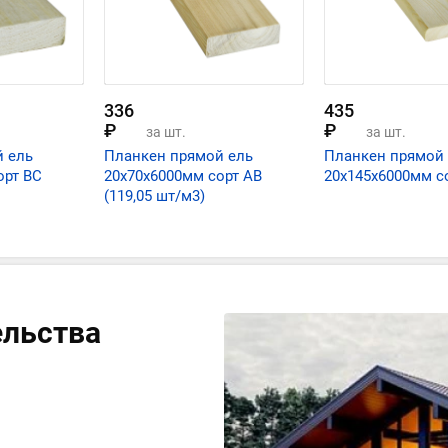
336
435
₽
₽
за шт.
за шт.
 ель
Планкен прямой ель
Планкен прямой
орт ВС
20х70х6000мм сорт AB
20х145х6000мм с
(119,05 шт/м3)
ельства