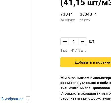
(41,15 шт/м
730 ₽
30040 ₽
за штуку
за куб
—
+
шт.
1 м3 = 41.15 шт.
Добавить в корзину
Мы окрашиваем пиломатери
заводских условиях с собл
технологических процессов
Стоимость окрашивания м
рассчитать при оформлении
В избранное