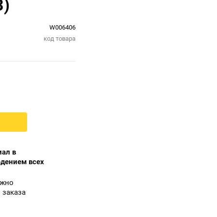
3)
W006406
код товара
ал в
юдением всех
ожно
 заказа