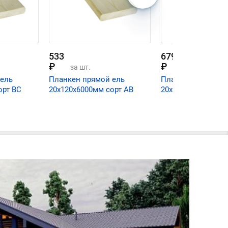
533
679
₽
₽
за шт.
за шт.
 ель
Планкен прямой ель
Планкен прямой 
орт ВС
20х120х6000мм сорт АВ
20х145х6000мм со