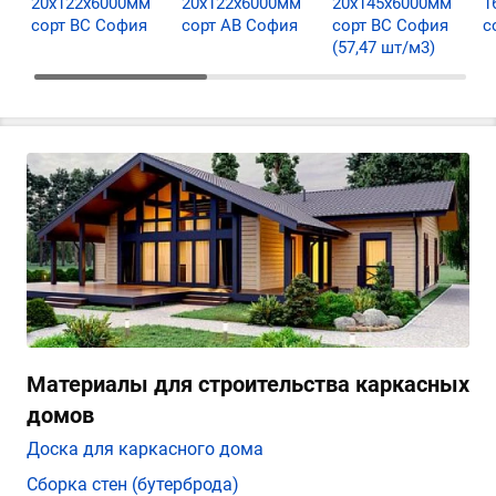
20х122х6000мм
20х122х6000мм
20х145х6000мм
1
сорт ВС София
сорт АВ София
сорт ВС София
с
(57,47 шт/м3)
Материалы для строительства каркасных
домов
Доска для каркасного дома
Сборка стен (бутерброда)