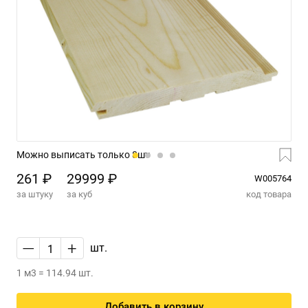
Можно выписать только 8шт
261 ₽
29999 ₽
W005764
за штуку
за куб
код товара
—
+
шт.
1 м3 = 114.94 шт.
Добавить в корзину