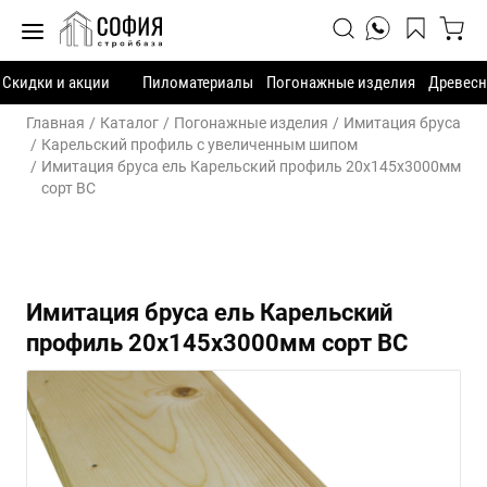
Скидки и акции
Пиломатериалы
Погонажные изделия
Древесн
Главная
Каталог
Погонажные изделия
Имитация бруса
Карельский профиль с увеличенным шипом
Имитация бруса ель Карельский профиль 20х145х3000мм
сорт ВС
Имитация бруса ель Карельский
профиль 20х145х3000мм сорт ВС