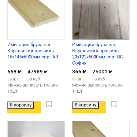
Имитация бруса ель
Имитация бруса ель
Карельский профиль
Карельский профиль
16х145х6000мм сорт АВ
20х122х6000мм сорт ВС
София
668
₽
47989
₽
366
₽
25001
₽
за шт.
за куб
за шт.
за куб
Можно выписать только
Можно выписать только
15шт
11шт
В корзину
В корзину