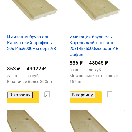
Имитация бруса ель
Имитация бруса ель
Карельский профиль
Карельский профиль
20х145х6000мм сорт АВ
20х145х6000мм сорт АВ
София
836
₽
48045
₽
853
₽
49022
₽
за шт.
за куб
за шт.
за куб
Можно выписать только
В наличии более 300шт
152шт
В корзину
В корзину