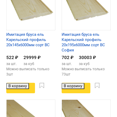
Имитация бруса ель
Имитация бруса ель
Карельский профиль
Карельский профиль
20х145х6000мм сорт ВС
20х195х6000мм сорт ВС
София
522
₽
29999
₽
702
₽
30003
₽
за шт.
за куб
за шт.
за куб
Можно выписать только
Можно выписать только
3шт
73шт
В корзину
В корзину