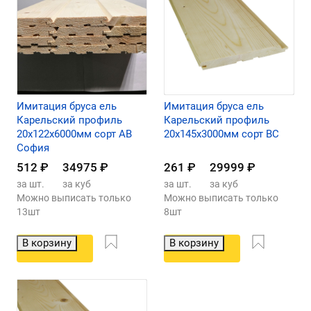
Имитация бруса ель
Имитация бруса ель
Карельский профиль
Карельский профиль
20х122х6000мм сорт АВ
20х145х3000мм сорт ВС
София
512
₽
34975
₽
261
₽
29999
₽
за шт.
за куб
за шт.
за куб
Можно выписать только
Можно выписать только
13шт
8шт
В корзину
В корзину