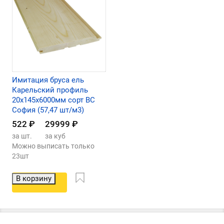
Имитация бруса ель
Карельский профиль
20х145х6000мм сорт ВС
София (57,47 шт/м3)
522
₽
29999
₽
за шт.
за куб
Можно выписать только
23шт
В корзину