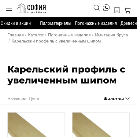
Скидки и акции
Пиломатериалы
Погонажные изделия
Древесн
Главная
Каталог
Погонажные изделия
Имитация бруса
Карельский профиль с увеличенным шипом
Карельский профиль с
увеличенным шипом
Название
Цена
Фильтры