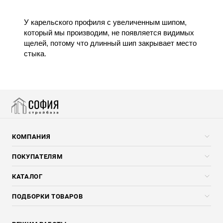
У карельского профиля с увеличенным шипом,
который мы производим, не появляется видимых
щелей, потому что длинный шип закрывает место
стыка.
КОМПАНИЯ
Компания
ПОКУПАТЕЛЯМ
Услуги
Скидки стройкомпаниям
КАТАЛОГ
Доставка и разгрузка
Погонажные изделия
ПОДБОРКИ ТОВАРОВ
Оплата и Возврат
Брикеты, Дрова, Стружка
Для строительства каркасного дома
Контакты
Стройматериалы