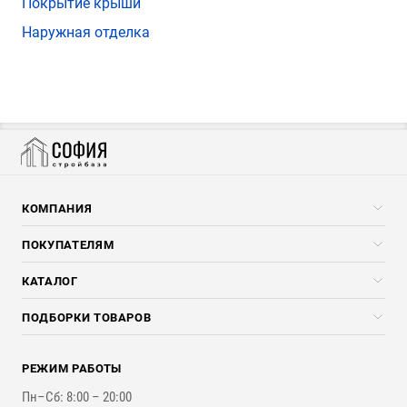
Покрытие крыши
Наружная отделка
КОМПАНИЯ
Компания
ПОКУПАТЕЛЯМ
Услуги
Скидки стройкомпаниям
КАТАЛОГ
Доставка и разгрузка
Погонажные изделия
ПОДБОРКИ ТОВАРОВ
Оплата и Возврат
Брикеты, Дрова, Стружка
Для строительства каркасного дома
Контакты
Стройматериалы
РЕЖИМ РАБОТЫ
Для бутерброда стены
Наши работы
Инструменты
Пн–Сб: 8:00 – 20:00
Для наружной отделки