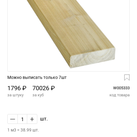
Можно выписать только 7шт
1796 ₽
70026 ₽
W005333
за штуку
за куб
код товара
—
+
шт.
1 м3 = 38.99 шт.