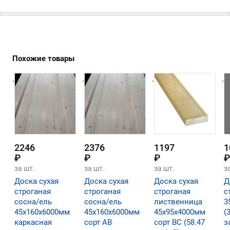
Похожие товары
.
.
.
.
2246
2376
1197
1
₽
₽
₽
₽
за шт.
за шт.
за шт.
з
Доска сухая
Доска сухая
Доска сухая
Д
строганая
строганая
строганая
с
сосна/ель
сосна/ель
лиственница
3
45х160х6000мм
45х160х6000мм
45х95х4000мм
(
каркасная
сорт АВ
сорт ВС (58.47
з