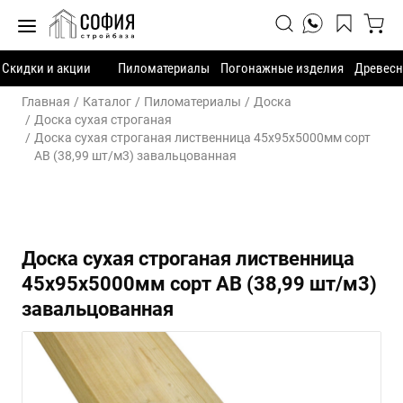
Скидки и акции
Пиломатериалы
Погонажные изделия
Древесн
Главная
Каталог
Пиломатериалы
Доска
Доска сухая строганая
Доска сухая строганая лиственница 45х95х5000мм сорт
АВ (38,99 шт/м3) завальцованная
Доска сухая строганая лиственница
45х95х5000мм сорт АВ (38,99 шт/м3)
завальцованная