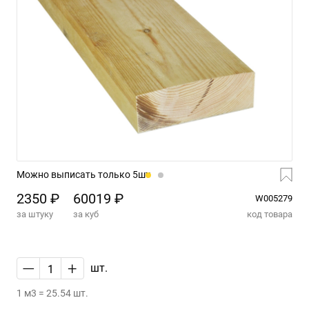
Можно выписать только 5шт
2350 ₽
60019 ₽
W005279
за штуку
за куб
код товара
—
+
шт.
1 м3 = 25.54 шт.