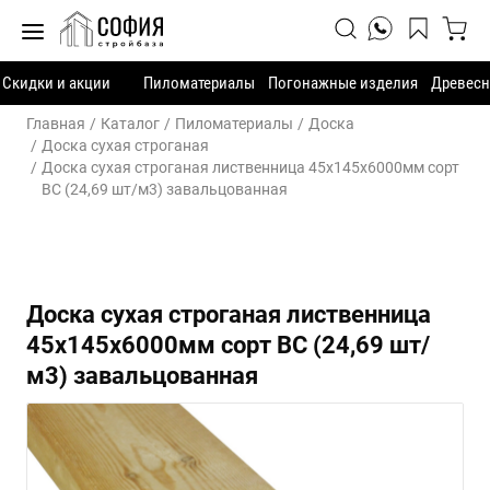
Скидки и акции
Пиломатериалы
Погонажные изделия
Древесн
Главная
Каталог
Пиломатериалы
Доска
Доска сухая строганая
Доска сухая строганая лиственница 45х145х6000мм сорт
ВС (24,69 шт/м3) завальцованная
Доска сухая строганая лиственница
45х145х6000мм сорт ВС (24,69 шт/
м3) завальцованная