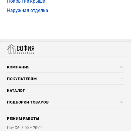
Покрытие крыши
Наружная отделка
КОМПАНИЯ
Компания
ПОКУПАТЕЛЯМ
Услуги
Скидки стройкомпаниям
КАТАЛОГ
Доставка и разгрузка
Погонажные изделия
ПОДБОРКИ ТОВАРОВ
Оплата и Возврат
Брикеты, Дрова, Стружка
Для строительства каркасного дома
Контакты
Стройматериалы
РЕЖИМ РАБОТЫ
Для бутерброда стены
Наши работы
Инструменты
Пн–Сб: 8:00 – 20:00
Для наружной отделки