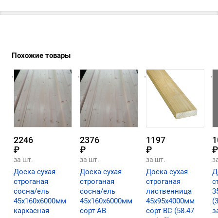
Похожие товары
.
.
.
.
2246
2376
1197
1
₽
₽
₽
₽
за шт.
за шт.
за шт.
з
Доска сухая
Доска сухая
Доска сухая
Д
строганая
строганая
строганая
с
сосна/ель
сосна/ель
лиственница
3
45х160х6000мм
45х160х6000мм
45х95х4000мм
(
каркасная
сорт АВ
сорт ВС (58.47
з