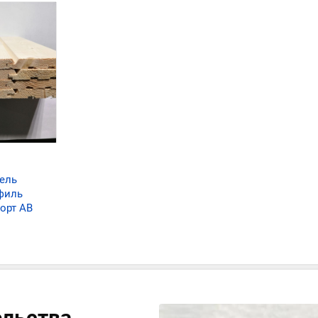
ель
филь
орт АВ
ельства