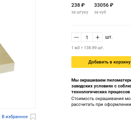
238 ₽
33056 ₽
за штуку
за куб
—
+
шт.
1 м3 = 138.89 шт.
Добавить в корзину
Мы окрашиваем пиломатери
заводских условиях с собл
технологических процессов
Стоимость окрашивания м
рассчитать при оформлении
В избранное