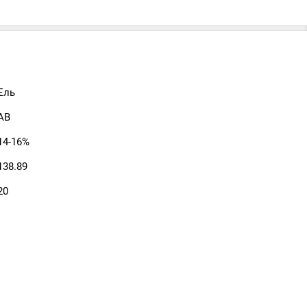
Ель
АВ
14-16%
138.89
20