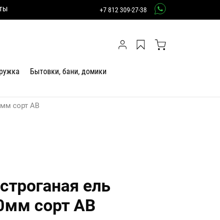
ты
+7 812 309-27-38
тружка
Бытовки, бани, домики
0мм сорт АВ
 строганая ель
0мм сорт АВ