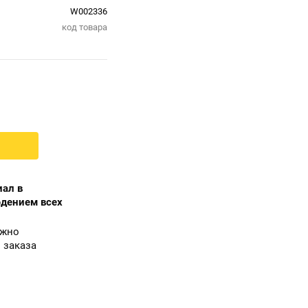
W002336
код товара
ал в
юдением всех
ожно
 заказа