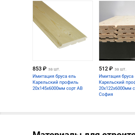
853 ₽
512 ₽
за шт.
за шт.
Имитация бруса ель
Имитация бруса 
Карельский профиль
Карельский про
20х145х6000мм сорт АВ
20х122х6000мм с
София
Материалы для строит