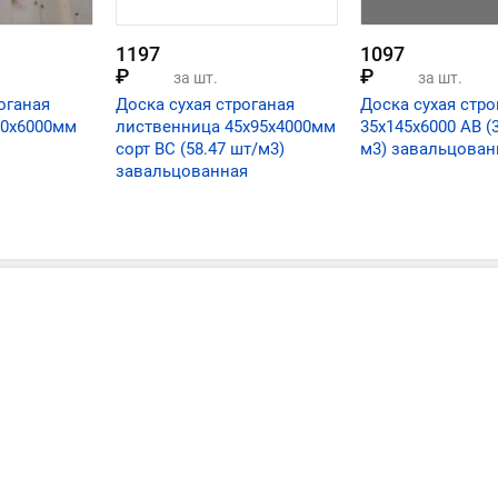
1197
1097
₽
₽
за шт.
за шт.
оганая
Доска сухая строганая
Доска сухая стро
60х6000мм
лиственница 45х95х4000мм
35х145х6000 АВ (3
сорт ВС (58.47 шт/м3)
м3) завальцован
завальцованная