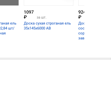
1097
924
₽
₽
за шт.
за шт.
ганая ель
Доска сухая строганая ель
Доска сухая строг
2,84 шт/
35х145х6000 АВ
сосна/ель 45х 95
ная
сорт АВ (38,99 шт/
завальцованная