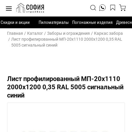
Скидки и акции
Пиломатериалы
Погонажные изделия
Древесн
Главная
Каталог
Заборы и ограждения
Каркас забора
Лист профилированный МП-20х1110 2000х1200 0,35 RAL
5005 сигнальный синий
Лист профилированный МП-20х1110
2000х1200 0,35 RAL 5005 сигнальный
синий