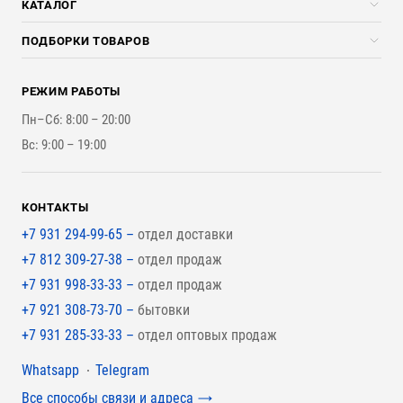
КАТАЛОГ
Доставка и разгрузка
Погонажные изделия
ПОДБОРКИ ТОВАРОВ
Оплата и Возврат
Брикеты, Дрова, Стружка
Для строительства каркасного дома
Контакты
Стройматериалы
РЕЖИМ РАБОТЫ
Для бутерброда стены
Наши работы
Инструменты
Пн–Сб: 8:00 – 20:00
Для наружной отделки
Вс: 9:00 – 19:00
Для покрытия крыши
КОНТАКТЫ
+7 931 294-99-65 –
отдел доставки
+7 812 309-27-38 –
отдел продаж
+7 931 998-33-33 –
отдел продаж
+7 921 308-73-70 –
бытовки
+7 931 285-33-33 –
отдел оптовых продаж
Мессенджеры
Whatsapp
Telegram
Все способы связи и адреса