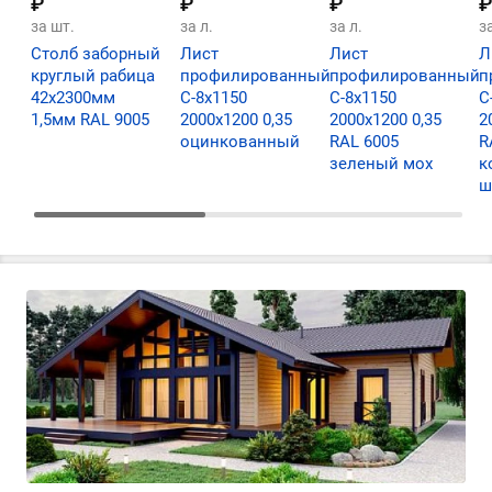
₽
₽
₽
₽
за шт.
за л.
за л.
за
Столб заборный
Лист
Лист
Л
круглый рабица
профилированный
профилированный
п
42х2300мм
С-8х1150
С-8х1150
С
1,5мм RAL 9005
2000х1200 0,35
2000х1200 0,35
2
оцинкованный
RAL 6005
R
зеленый мох
к
ш