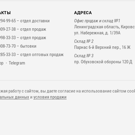
АКТЫ
АДРЕСА
294-99-65 –
отдел доставки
Офис продаж и склад №1
Ленинградская область, Кировс
309-27-38 –
отдел продаж
ул. Набережная, д. 1/39А
998-33-33 –
отдел продаж
Склад № 2
308-73-70 –
бытовки
Парнас 6-й Верхний пер., 16 Ж
285-33-33 –
отдел оптовых продаж
Склад № 3
пр. Обуховской обороны 120 Д
нджеры
pp
Telegram
жая работу с сайтом, вы даете согласие на использование сайтом cook
альных данных
и
условия продажи