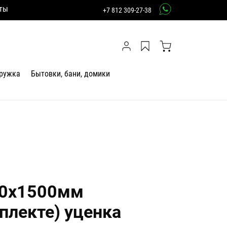
ты
+7 812 309-27-38
тружка
Бытовки, бани, домики
00х1500мм
мплекте) уценка