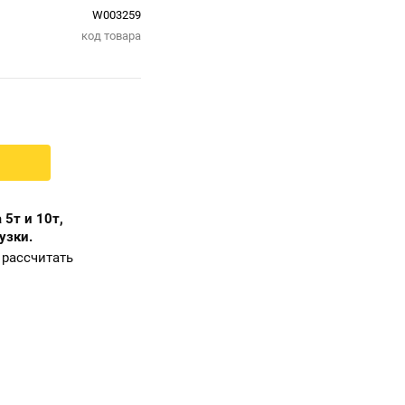
W003259
код товара
 5т и 10т,
узки.
рассчитать