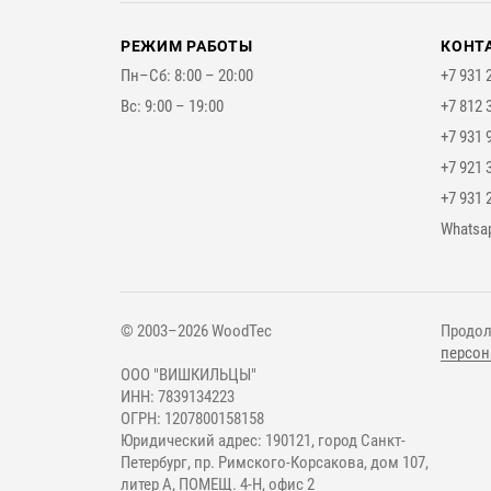
РЕЖИМ РАБОТЫ
КОНТ
Пн–Сб: 8:00 – 20:00
+7 931 
Вс: 9:00 – 19:00
+7 812 
+7 931 
+7 921 
+7 931 
Мессе
Whatsa
© 2003–2026 WoodTec
Продол
персон
ООО "ВИШКИЛЬЦЫ"
ИНН: 7839134223
ОГРН: 1207800158158
Юридический адрес: 190121, город Санкт-
Петербург, пр. Римского-Корсакова, дом 107,
литер А, ПОМЕЩ. 4-Н, офис 2