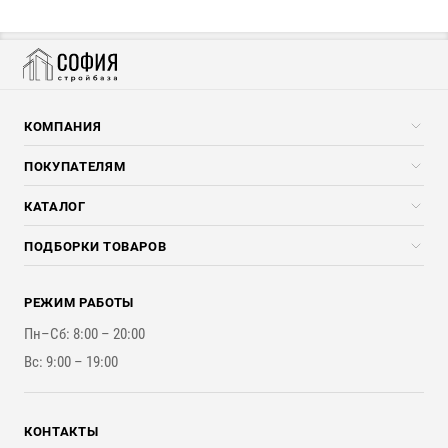
КОМПАНИЯ
Компания
ПОКУПАТЕЛЯМ
Услуги
Скидки стройкомпаниям
КАТАЛОГ
Доставка и разгрузка
Погонажные изделия
ПОДБОРКИ ТОВАРОВ
Оплата и Возврат
Брикеты, Дрова, Стружка
Для строительства каркасного дома
Контакты
Стройматериалы
РЕЖИМ РАБОТЫ
Для бутерброда стены
Наши работы
Инструменты
Пн–Сб: 8:00 – 20:00
Для наружной отделки
Вс: 9:00 – 19:00
Для покрытия крыши
КОНТАКТЫ