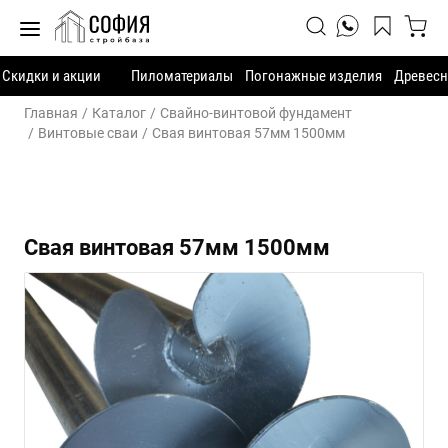
Скидки и акции
Пиломатериалы
Погонажные изделия
Древесн
Главная
Каталог
Свайно-винтовой фундамент
Винтовые сваи
Свая винтовая 57мм 1500мм
Свая винтовая 57мм 1500мм