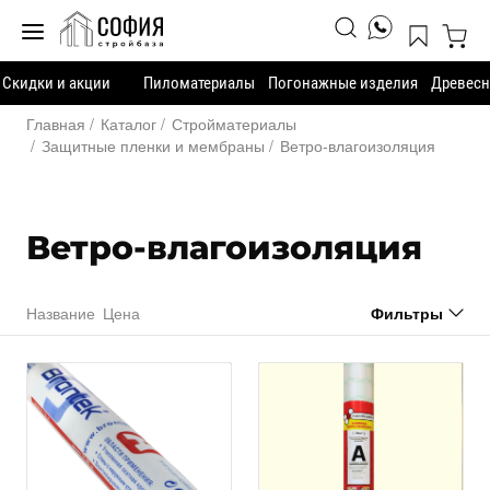
Скидки и акции
Пиломатериалы
Погонажные изделия
Древесн
Главная
Каталог
Стройматериалы
Защитные пленки и мембраны
Ветро-влагоизоляция
Ветро-влагоизоляция
Название
Цена
Фильтры