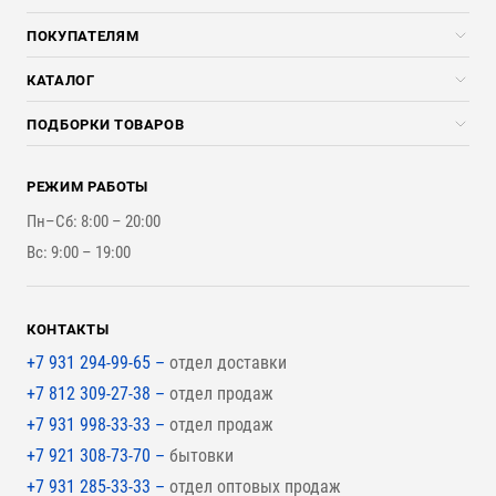
Компания
ПОКУПАТЕЛЯМ
Услуги
Скидки стройкомпаниям
КАТАЛОГ
Доставка и разгрузка
Погонажные изделия
ПОДБОРКИ ТОВАРОВ
Оплата и Возврат
Брикеты, Дрова, Стружка
Для строительства каркасного дома
Контакты
Стройматериалы
РЕЖИМ РАБОТЫ
Для бутерброда стены
Наши работы
Инструменты
Пн–Сб: 8:00 – 20:00
Для наружной отделки
Вс: 9:00 – 19:00
Для покрытия крыши
КОНТАКТЫ
+7 931 294-99-65 –
отдел доставки
+7 812 309-27-38 –
отдел продаж
+7 931 998-33-33 –
отдел продаж
+7 921 308-73-70 –
бытовки
+7 931 285-33-33 –
отдел оптовых продаж