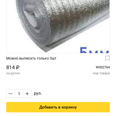
Можно выписать только 3шт
814 ₽
W002764
за рулон
код товара
—
+
рул.
Добавить в корзину