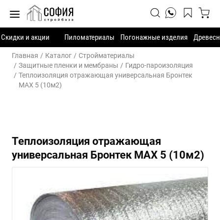
Скидки и акции
Пиломатериалы
Погонажные изделия
Древесн
Главная
Каталог
Стройматериалы
Защитные пленки и мембраны
Гидро-пароизоляция
Теплоизоляция отражающая универсальная Бронтек
МАХ 5 (10м2)
Теплоизоляция отражающая
универсальная Бронтек МАХ 5 (10м2)