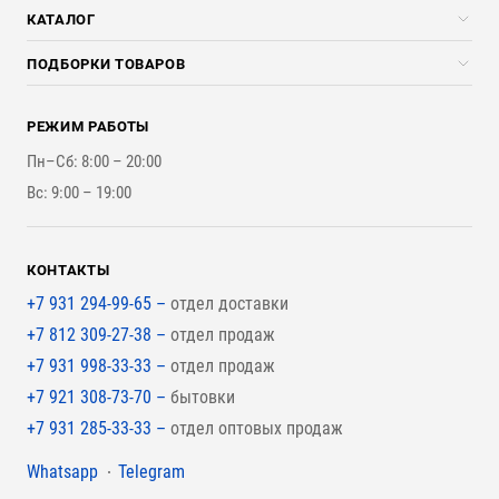
Скидки стройкомпаниям
КАТАЛОГ
Доставка и разгрузка
Погонажные изделия
ПОДБОРКИ ТОВАРОВ
Оплата и Возврат
Брикеты, Дрова, Стружка
Для строительства каркасного дома
Контакты
Стройматериалы
РЕЖИМ РАБОТЫ
Для бутерброда стены
Наши работы
Инструменты
Пн–Сб: 8:00 – 20:00
Для наружной отделки
Вс: 9:00 – 19:00
Для покрытия крыши
КОНТАКТЫ
+7 931 294-99-65 –
отдел доставки
+7 812 309-27-38 –
отдел продаж
+7 931 998-33-33 –
отдел продаж
+7 921 308-73-70 –
бытовки
+7 931 285-33-33 –
отдел оптовых продаж
Мессенджеры
Whatsapp
Telegram