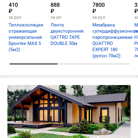
410
888
7800
3
₽
₽
₽
₽
за рул.
за шт.
за рул.
з
Теплоизоляция
Лента
Мембрана
М
отражающая
двухсторонняя
супердиффузионная
п
универсальная
QATTRO TAPE
паропроницаемая
Н
Бронтек МАХ 5
DOUBLE 50м
QUATTRO
P
(5м2)
EXPERT 180
7
(рулон 70м2)
л